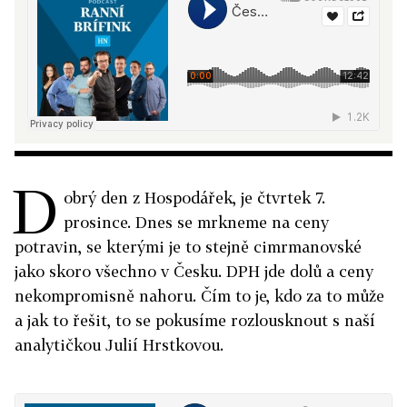
D
obrý den z Hospodářek, je čtvrtek 7.
prosince. Dnes se mrkneme na ceny
potravin, se kterými je to stejně cimrmanovské
jako skoro všechno v Česku. DPH jde dolů a ceny
nekompromisně nahoru. Čím to je, kdo za to může
a jak to řešit, to se pokusíme rozlousknout s naší
analytičkou Julií Hrstkovou.