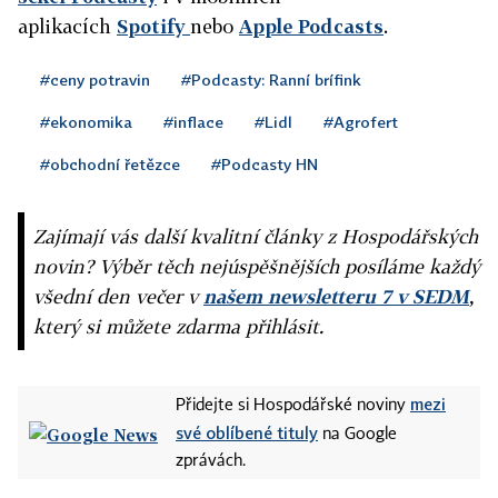
aplikacích
Spotify
nebo
Apple Podcasts
.
#ceny potravin
#Podcasty: Ranní brífink
#ekonomika
#inflace
#Lidl
#Agrofert
#obchodní řetězce
#Podcasty HN
Zajímají vás další kvalitní články z Hospodářských
novin? Výběr těch nejúspěšnějších posíláme každý
všední den večer v
našem newsletteru 7 v SEDM
,
který si můžete zdarma přihlásit.
mezi
Přidejte si Hospodářské noviny
své oblíbené tituly
na Google
zprávách.