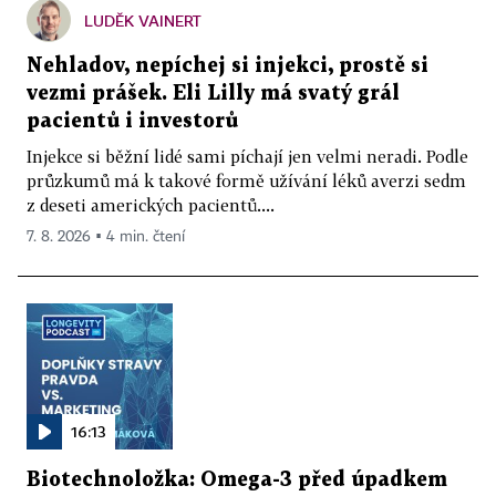
LUDĚK VAINERT
Nehladov, nepíchej si injekci, prostě si
vezmi prášek. Eli Lilly má svatý grál
pacientů i investorů
Injekce si běžní lidé sami píchají jen velmi neradi. Podle
průzkumů má k takové formě užívání léků averzi sedm
z deseti amerických pacientů....
7. 8. 2026 ▪ 4 min. čtení
16:13
Biotechnoložka: Omega-3 před úpadkem