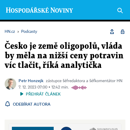
HN.cz
›
Podcasty
Česko je země oligopolů, vláda
by měla na nižší ceny potravin
víc tlačit, říká analytička
Petr Honzejk
zástupce šéfredaktora a šéfkomentátor HN
7. 12. 2023 07:00 ▪ 12:42 min.
PŘEHRÁT ČLÁNEK
ODEBÍRAT AUTORA