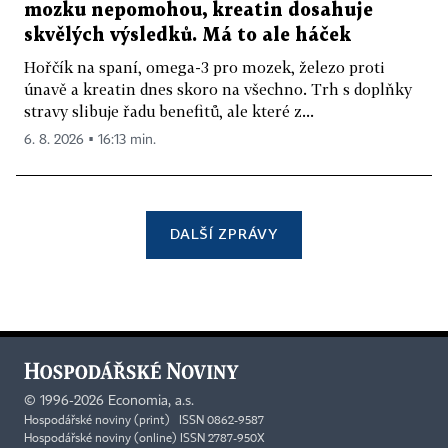
mozku nepomohou, kreatin dosahuje
skvělých výsledků. Má to ale háček
Hořčík na spaní, omega-3 pro mozek, železo proti
únavě a kreatin dnes skoro na všechno. Trh s doplňky
stravy slibuje řadu benefitů, ale které z...
6. 8. 2026 ▪ 16:13 min.
DALŠÍ ZPRÁVY
©
1996-2026
Economia, a.s.
Hospodářské noviny (print) ISSN 0862-9587
Hospodářské noviny (online) ISSN 2787-950X