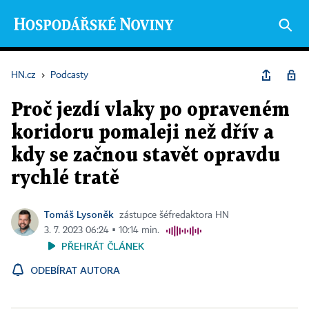
HN.cz
›
Podcasty
Proč jezdí vlaky po opraveném
koridoru pomaleji než dřív a
kdy se začnou stavět opravdu
rychlé tratě
Tomáš Lysoněk
zástupce šéfredaktora HN
3. 7. 2023 06:24 ▪ 10:14 min.
PŘEHRÁT ČLÁNEK
ODEBÍRAT AUTORA