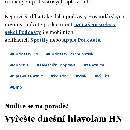
oblíbených podcastových aplikacích.
Nejnovější díl a také další podcasty Hospodářských
novin si můžete poslechnout
na našem webu v
sekci Podcasty
i v mobilních
aplikacích
Spotify
nebo
Apple Podcasts
.
#Podcasty HN
#Podcasty: Ranní brífink
#doprava
#železniční doprava
#železnice
#Správa železnic
#koridor
#vlak
#výluka
#Brno
Nudíte se na poradě?
Vyřešte dnešní hlavolam HN