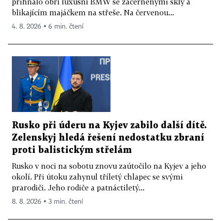
přihnalo obří luxusní BMW se začerněnými skly a
blikajícím majáčkem na střeše. Na červenou...
4. 8. 2026 ▪ 6 min. čtení
Rusko při úderu na Kyjev zabilo další dítě.
Zelenskyj hledá řešení nedostatku zbraní
proti balistickým střelám
Rusko v noci na sobotu znovu zaútočilo na Kyjev a jeho
okolí. Při útoku zahynul tříletý chlapec se svými
prarodiči. Jeho rodiče a patnáctiletý...
8. 8. 2026 ▪ 3 min. čtení