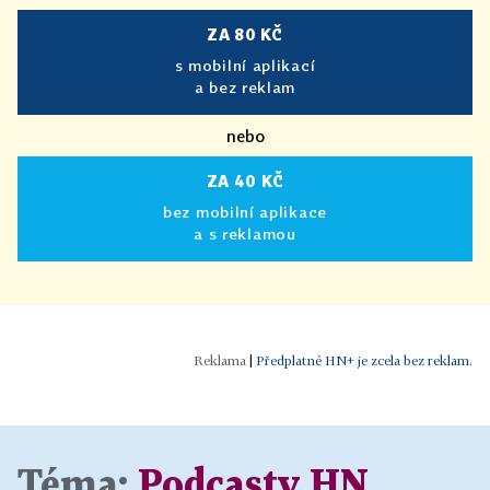
ZA 80 KČ
s mobilní aplikací
a bez reklam
nebo
ZA 40 KČ
bez mobilní aplikace
a s reklamou
|
Předplatné HN+ je zcela bez reklam.
Téma:
Podcasty HN