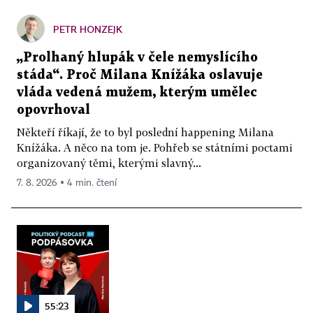
PETR HONZEJK
„Prolhaný hlupák v čele nemyslícího
stáda“. Proč Milana Knížáka oslavuje
vláda vedená mužem, kterým umělec
opovrhoval
Někteří říkají, že to byl poslední happening Milana
Knížáka. A něco na tom je. Pohřeb se státními poctami
organizovaný těmi, kterými slavný...
7. 8. 2026 ▪ 4 min. čtení
55:23