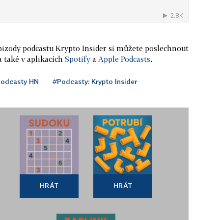
epizody podcastu Krypto Insider si můžete poslechnout
a také v aplikacích
Spotify
a
Apple Podcasts
.
odcasty HN
#Podcasty: Krypto Insider
HRÁT
HRÁT