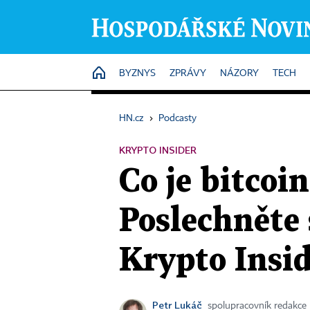
HOME
BYZNYS
ZPRÁVY
NÁZORY
TECH
HN.cz
›
Podcasty
KRYPTO INSIDER
Co je bitcoi
Poslechněte 
Krypto Insi
Petr Lukáč
spolupracovník redakce