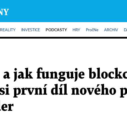
PODCASTY
REALITY
INVESTICE
HRY
PročNe
ARCHIV
D
n a jak funguje block
si první díl nového
der