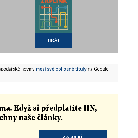
HRÁT
mezi své oblíbené tituly
ospodářské noviny
na Google
ma. Když si předplatíte HN,
echny naše články
.
ZA 80 KČ