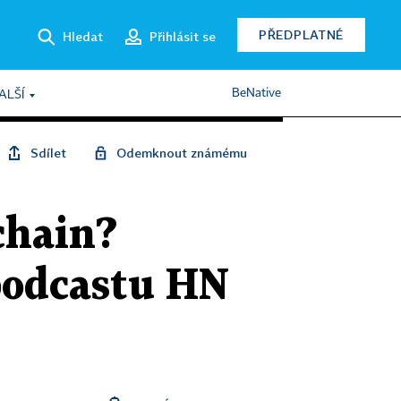
PŘEDPLATNÉ
Hledat
Přihlásit se
BeNative
ALŠÍ
Sdílet
Odemknout známému
chain?
 podcastu HN