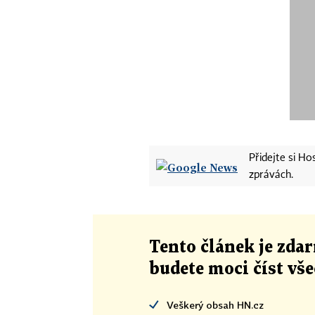
Přidejte si H
zprávách.
Tento článek
je
zdar
budete moci číst vš
Veškerý obsah HN.cz