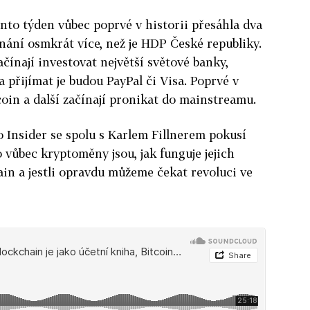
to týden vůbec poprvé v historii přesáhla dva
vnání osmkrát více, než je HDP České republiky.
čínají investovat největší světové banky,
a přijímat je budou PayPal či Visa. Poprvé v
tcoin a další začínají pronikat do mainstreamu.
 Insider se spolu s Karlem Fillnerem pokusí
 vůbec kryptoměny jsou, jak funguje jejich
ain a jestli opravdu můžeme čekat revoluci ve