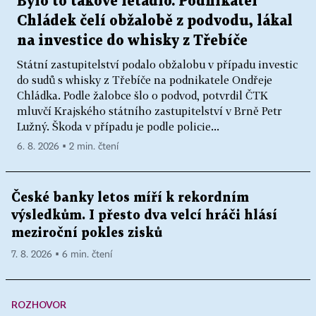
Bylo to takové letadlo. Podnikatel
Chládek čelí obžalobě z podvodu, lákal
na investice do whisky z Třebíče
Státní zastupitelství podalo obžalobu v případu investic
do sudů s whisky z Třebíče na podnikatele Ondřeje
Chládka. Podle žalobce šlo o podvod, potvrdil ČTK
mluvčí Krajského státního zastupitelství v Brně Petr
Lužný. Škoda v případu je podle policie...
6. 8. 2026 ▪ 2 min. čtení
České banky letos míří k rekordním
výsledkům. I přesto dva velcí hráči hlásí
meziroční pokles zisků
7. 8. 2026 ▪ 6 min. čtení
ROZHOVOR