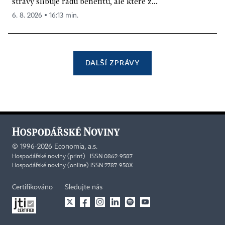
stravy slibuje řadu benefitů, ale které z...
6. 8. 2026 ▪ 16:13 min.
DALŠÍ ZPRÁVY
©
1996-2026
Economia, a.s.
Hospodářské noviny (print) ISSN 0862-9587
Hospodářské noviny (online) ISSN 2787-950X
Certifikováno
Sledujte nás