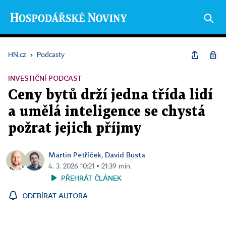
HN.cz
›
Podcasty
INVESTIČNÍ PODCAST
Ceny bytů drží jedna třída lidí
a umělá inteligence se chystá
požrat jejich příjmy
Martin Petříček
David Busta
,
4. 3. 2026 10:21 ▪ 21:39 min.
PŘEHRÁT ČLÁNEK
ODEBÍRAT AUTORA