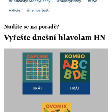
#Podcasty: MoneyPenny
#MoneyPenny
#USA
#akcie
#nemovitosti
Nudíte se na poradě?
Vyřešte dnešní hlavolam HN
HRÁT
HRÁT