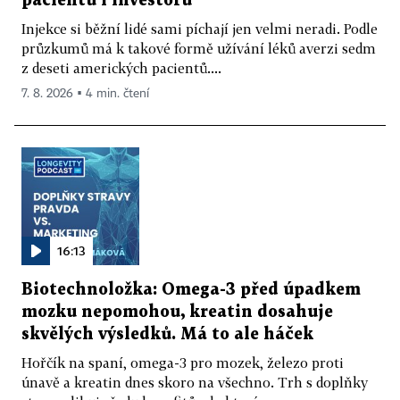
pacientů i investorů
Injekce si běžní lidé sami píchají jen velmi neradi. Podle
průzkumů má k takové formě užívání léků averzi sedm
z deseti amerických pacientů....
7. 8. 2026 ▪ 4 min. čtení
16:13
Biotechnoložka: Omega-3 před úpadkem
mozku nepomohou, kreatin dosahuje
skvělých výsledků. Má to ale háček
Hořčík na spaní, omega-3 pro mozek, železo proti
únavě a kreatin dnes skoro na všechno. Trh s doplňky