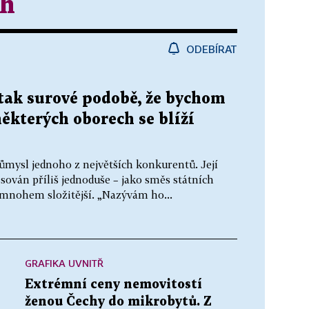
rh
ODEBÍRAT
tak surové podobě, že bychom
některých oborech se blíží
ůmysl jednoho z největších konkurentů. Její
ován příliš jednoduše – jako směs státních
e mnohem složitější. „Nazývám ho...
GRAFIKA UVNITŘ
Extrémní ceny nemovitostí
ženou Čechy do mikrobytů. Z