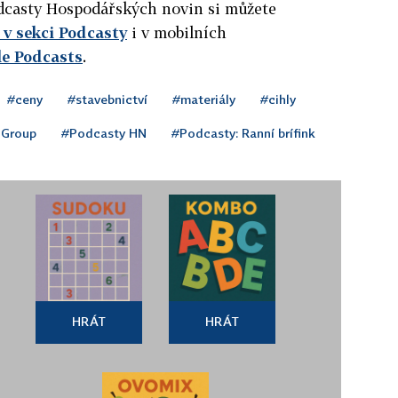
podcasty Hospodářských novin si můžete
v sekci Podcasty
i v mobilních
le Podcasts
.
#ceny
#stavebnictví
#materiály
#cihly
 Group
#Podcasty HN
#Podcasty: Ranní brífink
HRÁT
HRÁT