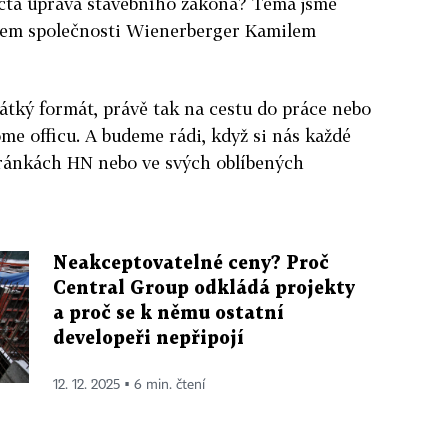
áctá úprava stavebního zákona? Téma jsme
elem společnosti Wienerberger Kamilem
átký formát, právě tak na cestu do práce nebo
ome officu. A budeme rádi, když si nás každé
ránkách HN nebo ve svých oblíbených
Neakceptovatelné ceny? Proč
Central Group odkládá projekty
a proč se k němu ostatní
developeři nepřipojí
12. 12. 2025 ▪ 6 min. čtení