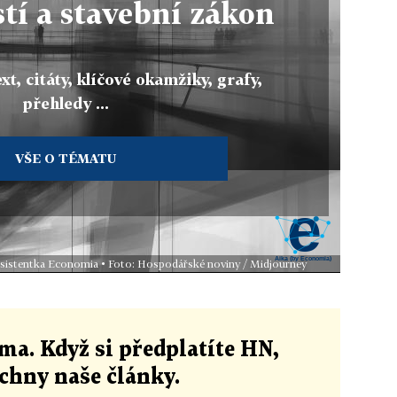
tí a stavební zákon
xt, citáty, klíčové okamžiky, grafy,
přehledy ...
VŠE O TÉMATU
 asistentka Economia • Foto: Hospodářské noviny / Midjourney
ma. Když si předplatíte HN,
echny naše články
.