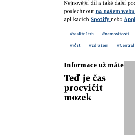
Nejnovější díl a také další 
poslechnout
na našem webu 
aplikacích
Spotify
nebo
App
#realitní trh
#nemovitosti
#růst
#zdražení
#Central
Informace už máte
Teď je čas
procvičit
mozek