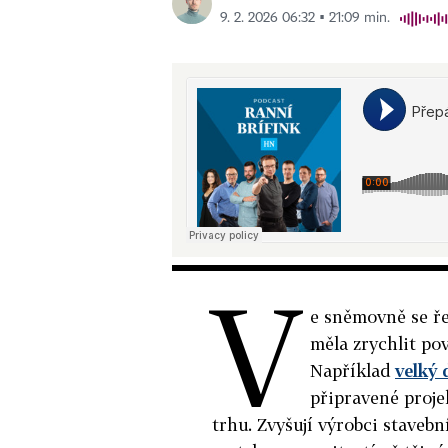
9. 2. 2026 06:32 ▪ 21:09 min.
V
e sněmovně se ř
měla zrychlit pov
Například
velký
připravené proje
trhu. Zvyšují výrobci staveb