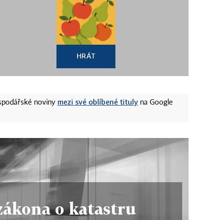
HRÁT
mezi své oblíbené tituly
ospodářské noviny
na Google
zákona o katastru