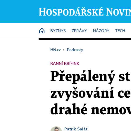
HOME
BYZNYS
ZPRÁVY
NÁZORY
TECH
HN.cz
›
Podcasty
RANNÍ BRÍFINK
Přepálený st
zvyšování ce
drahé nemov
Patrik Salát