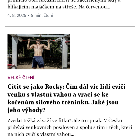
blikajícím majáčkem na střeše. Na červenou...
4. 8. 2026 ▪ 6 min. čtení
VELKÉ ČTENÍ
Cítit se jako Rocky: Čím dál víc lidí cvičí
venku s vlastní vahou a vrací se ke
kořenům silového tréninku. Jaké jsou
jeho výhody?
Zvedat těžká závaží ve fitku? Jde to i jinak. V Česku
přibývá venkovních posiloven a spolu s tím i těch, kteří
na nich cvičí s vlastní vahou....