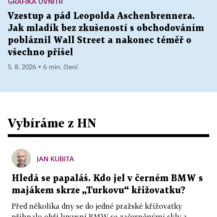
GRAFIKA UVNITŘ
Vzestup a pád Leopolda Aschenbrennera.
Jak mladík bez zkušeností s obchodováním
pobláznil Wall Street a nakonec téměř o
všechno přišel
5. 8. 2026 ▪ 6 min. čtení
Vybíráme z HN
JAN KUBITA
Hledá se papaláš. Kdo jel v černém BMW s
majákem skrze „Turkovu“ křižovatku?
Před několika dny se do jedné pražské křižovatky
přihnalo obří luxusní BMW se začerněnými skly a