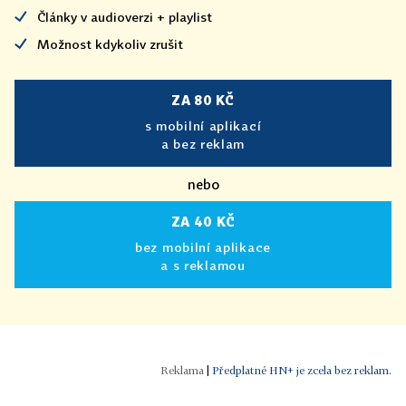
Články v audioverzi + playlist
Možnost kdykoliv zrušit
ZA 80 KČ
s mobilní aplikací
a bez reklam
nebo
ZA 40 KČ
bez mobilní aplikace
a s reklamou
|
Předplatné HN+ je zcela bez reklam.