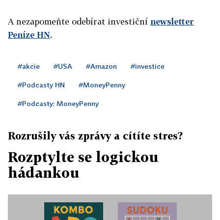
A nezapomeňte odebírat investiční
newsletter
Peníze HN
.
#akcie
#USA
#Amazon
#investice
#Podcasty HN
#MoneyPenny
#Podcasty: MoneyPenny
Rozrušily vás zprávy a cítíte stres?
Rozptylte se logickou
hádankou