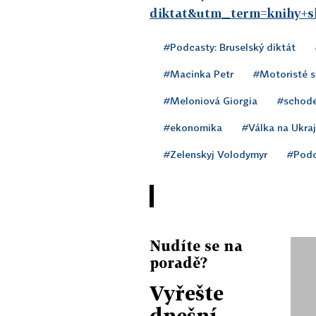
diktat&utm_term=knihy+sh
#Podcasty: Bruselský diktát
#Macinka Petr
#Motoristé 
#Meloniová Giorgia
#schod
#ekonomika
#Válka na Ukraj
#Zelenskyj Volodymyr
#Podc
Nudíte se na
poradě?
Vyřešte
dnešní