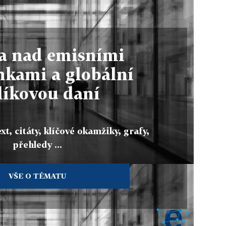
a nad emisními
nkami a globální
líkovou daní
xt, citáty, klíčové okamžiky, grafy,
přehledy ...
VŠE O TÉMATU