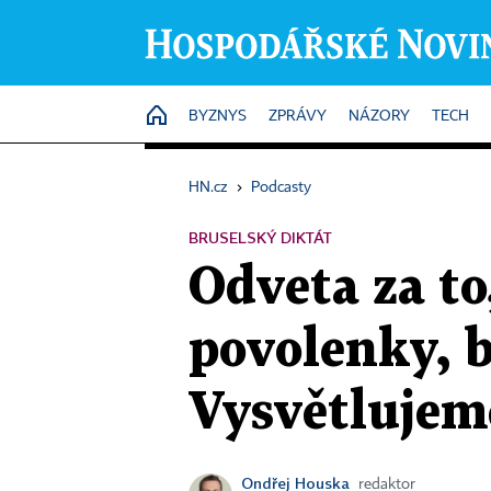
HOME
BYZNYS
ZPRÁVY
NÁZORY
TECH
HN.cz
›
Podcasty
BRUSELSKÝ DIKTÁT
Odveta za to
povolenky, b
Vysvětlujem
Ondřej Houska
redaktor