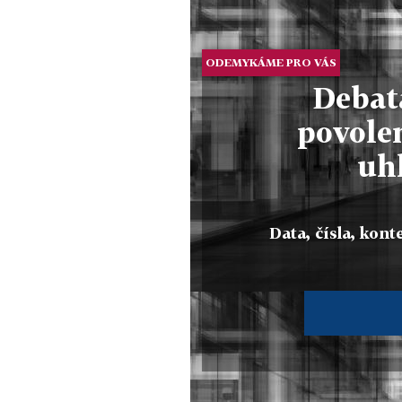
ODEMYKÁME PRO VÁS
Debat
povole
uh
Data, čísla, konte