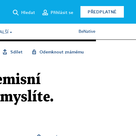
PŘEDPLATNÉ
Hledat
Přihlásit se
BeNative
ALŠÍ
Sdílet
Odemknout známému
emisní
 myslíte.