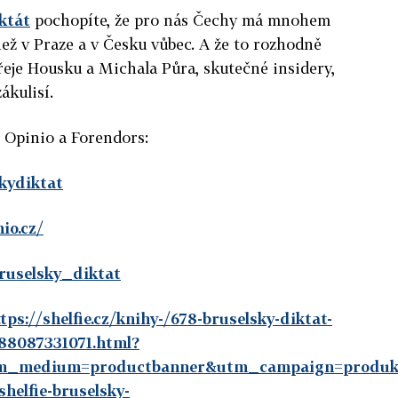
ktát
pochopíte, že pro nás Čechy má mnohem
ež v Praze a v Česku vůbec. A že to rozhodně
eje Housku a Michala Půra, skutečné insidery,
ákulisí.
, Opinio a Forendors:
skydiktat
io.cz/
ruselsky_diktat
tps://shelfie.cz/knihy-/678-bruselsky-diktat-
788087331071.html?
m_medium=productbanner&utm_campaign=produk
helfie-bruselsky-