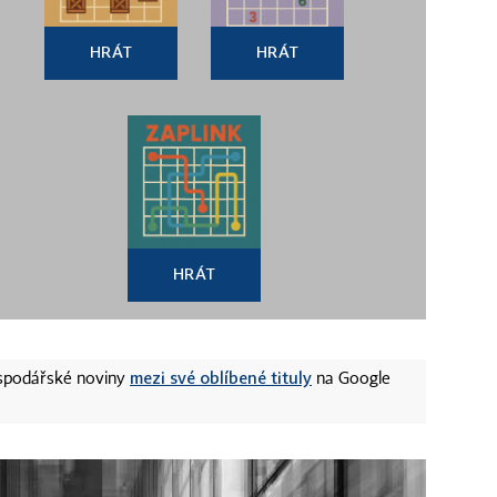
HRÁT
HRÁT
HRÁT
mezi své oblíbené tituly
ospodářské noviny
na Google