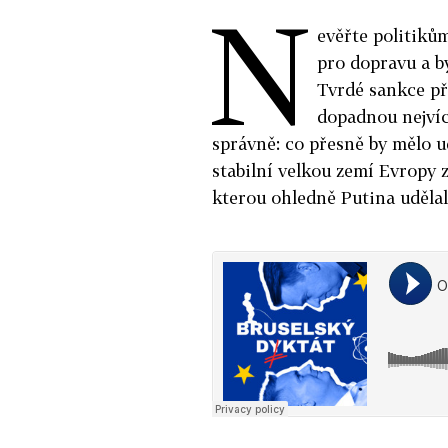
N
evěřte politiků
pro dopravu a b
Tvrdé sankce př
dopadnou nejvíc
správně: co přesně by mělo ud
stabilní velkou zemí Evropy z
kterou ohledně Putina uděla