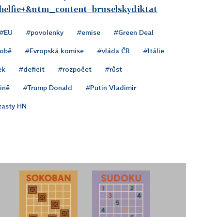
elfie+&utm_content=bruselskydiktat
#EU
#povolenky
#emise
#Green Deal
sobě
#Evropská komise
#vláda ČR
#Itálie
ek
#deficit
#rozpočet
#růst
ině
#Trump Donald
#Putin Vladimir
asty HN