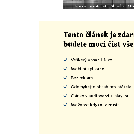
Přehled tématu vytvořila Aika - AI
Tento článek
je
zdar
budete moci číst vš
Veškerý obsah HN.cz
Mobilní aplikace
Bez reklam
Odemykejte obsah pro přátele
Články v audioverzi + playlist
Možnost kdykoliv zrušit