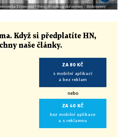
 asistentka Economia • Foto: Hospodářské noviny / Midjourney
ma. Když si předplatíte HN,
echny naše články
.
ZA 80 KČ
s mobilní aplikací
a bez reklam
nebo
ZA 40 KČ
bez mobilní aplikace
a s reklamou