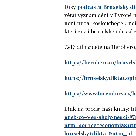
Díky
podcastu Bruselský di
větší význam dění v Evropě n
není nuda. Poslouchejte Ondř
kteří znají bruselské i české z
Celý díl najdete na Herohero
https://herohero.co/brusel
https://bruselskydiktat.opin
https://www.forendors.cz/b
Link na prodej naší knihy:
ht
aneb-co-o-eu-skoly-neuci-9
utm_source=economia&ut
bruselsky+diktat&utm_id=s