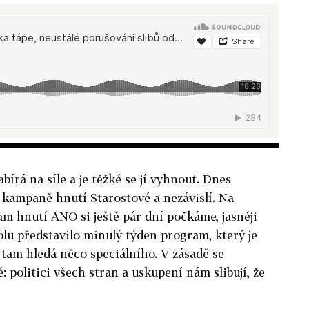
írá na síle a je těžké se jí vyhnout. Dnes
e kampaně hnutí Starostové a nezávislí. Na
m hnutí ANO si ještě pár dní počkáme, jasněji
olu představilo minulý týden program, který je
 tam hledá něco speciálního. V zásadě se
 politici všech stran a uskupení nám slibují, že