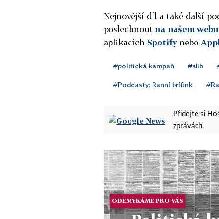
Nejnovější díl a také další 
poslechnout
na našem webu 
aplikacích
Spotify
nebo
App
#politická kampaň
#slib
#Podcasty: Ranní brífink
#Ra
Přidejte si H
zprávách.
ODEMYKÁME PRO VÁS