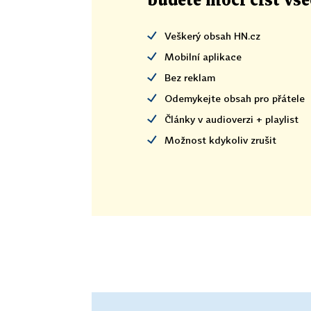
budete moci číst vš
Veškerý obsah HN.cz
Mobilní aplikace
Bez reklam
Odemykejte obsah pro přátele
Články v audioverzi + playlist
Možnost kdykoliv zrušit