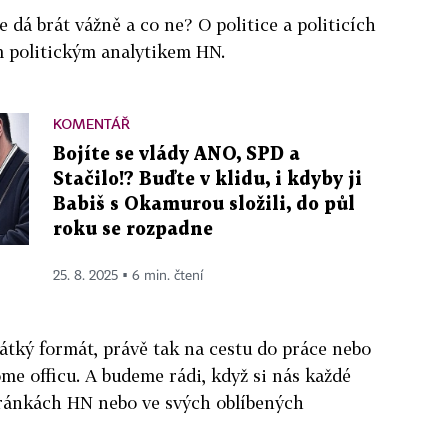
e dá brát vážně a co ne? O politice a politicích
 politickým analytikem HN.
KOMENTÁŘ
Bojíte se vlády ANO, SPD a
Stačilo!? Buďte v klidu, i kdyby ji
Babiš s Okamurou složili, do půl
roku se rozpadne
25. 8. 2025 ▪ 6 min. čtení
átký formát, právě tak na cestu do práce nebo
ome officu. A budeme rádi, když si nás každé
ránkách HN nebo ve svých oblíbených