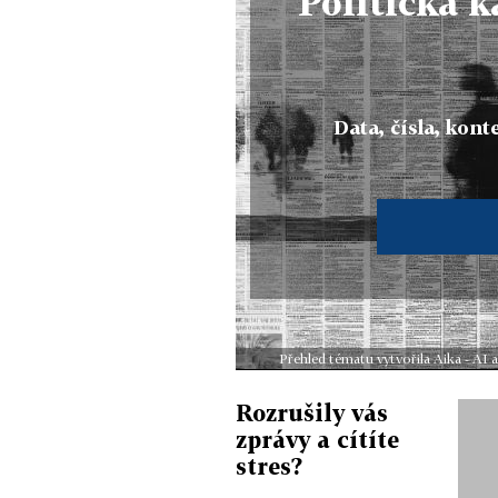
Politická 
Data, čísla, konte
Přehled tématu vytvořila Aika - AI
Rozrušily vás
zprávy a cítíte
stres?