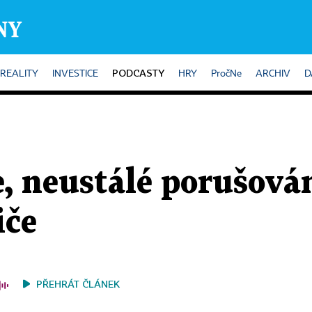
PODCASTY
REALITY
INVESTICE
HRY
PročNe
ARCHIV
D
e, neustálé porušová
iče
PŘEHRÁT ČLÁNEK