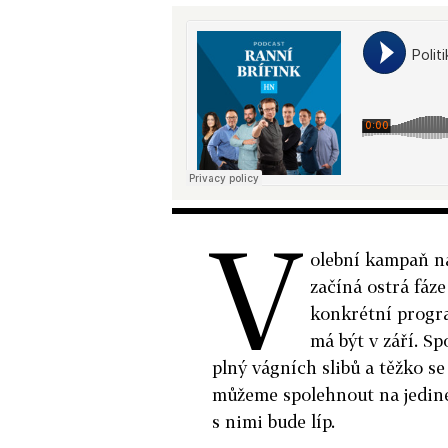
V
olební kampaň nab
začíná ostrá fáz
konkrétní progra
má být v září. Sp
plný vágních slibů a těžko se
můžeme spolehnout na jediné:
s nimi bude líp.