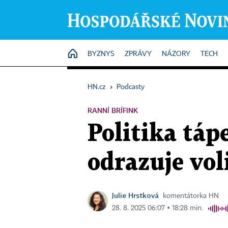
HOME
BYZNYS
ZPRÁVY
NÁZORY
TECH
HN.cz
›
Podcasty
RANNÍ BRÍFINK
Politika táp
odrazuje vol
Julie Hrstková
komentátorka HN
28. 8. 2025 06:07 ▪ 18:28 min.