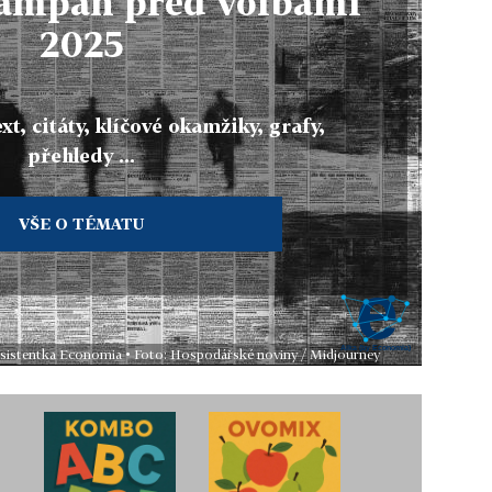
kampaň před volbami
2025
xt, citáty, klíčové okamžiky, grafy,
přehledy ...
VŠE O TÉMATU
 asistentka Economia • Foto: Hospodářské noviny / Midjourney