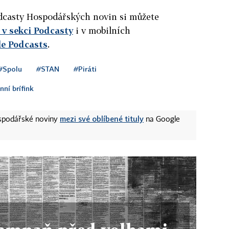
podcasty Hospodářských novin si můžete
v sekci Podcasty
i v mobilních
le Podcasts
.
#Spolu
#STAN
#Piráti
nní brífink
mezi své oblíbené tituly
ospodářské noviny
na Google