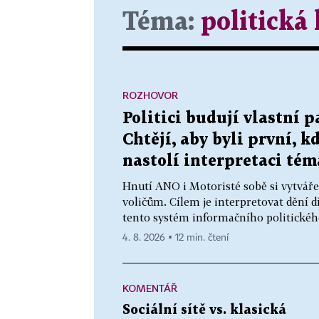
Téma:
politick
ROZHOVOR
Politici budují vlastní 
Chtějí, aby byli první, 
nastolí interpretaci té
Hnutí ANO i Motoristé sobě si vytváře
voličům. Cílem je interpretovat dění d
tento systém informačního politického
4. 8. 2026 ▪ 12 min. čtení
KOMENTÁŘ
Sociální sítě vs. klasická