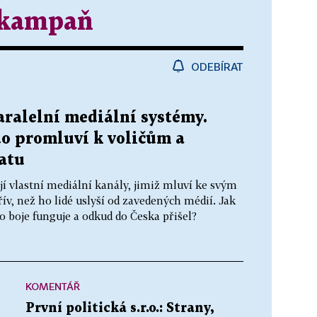
á kampaň
ODEBÍRAT
paralelní mediální systémy.
kdo promluví k voličům a
matu
jí vlastní mediální kanály, jimiž mluví ke svým
řív, než ho lidé uslyší od zavedených médií. Jak
 boje funguje a odkud do Česka přišel?
KOMENTÁŘ
První politická s.r.o.: Strany,