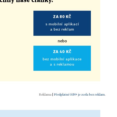
echny naše články
.
ZA 80 KČ
s mobilní aplikací
a bez reklam
nebo
ZA 40 KČ
bez mobilní aplikace
a s reklamou
|
Předplatné HN+ je zcela bez reklam.