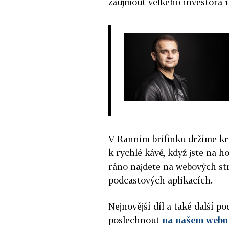
zaujmout velkého investora i
V Ranním brífinku držíme kr
k rychlé kávě, když jste na h
ráno najdete na webových st
podcastových aplikacích.
Nejnovější díl a také další 
poslechnout
na našem webu 