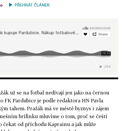
PŘEHRÁT ČLÁNEK
žák už se na fotbal nedívají jen jako na černou
do FK Pardubice je podle redaktora HN Pavla
ým tahem. Pražák má ve městě byznys i zájem
 dnešním brífinku mluvíme o tom, proč se čeští
 co čekat od příchodu Kaprainu a jak může