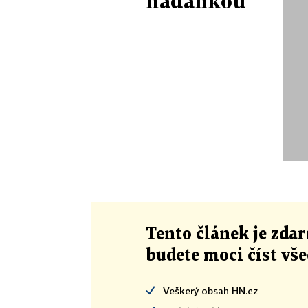
hádankou
Tento článek
je
zdar
budete moci číst vš
Veškerý obsah HN.cz