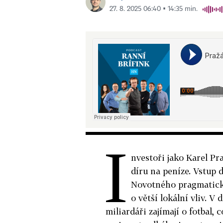
27. 8. 2025 06:40 ▪ 14:35 min.
I
nvestoři jako Karel Pra
díru na peníze. Vstup 
Novotného pragmatick
o větší lokální vliv. V
miliardáři zajímají o fotbal,