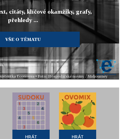
xt, citáty, klíčové okamžiky, grafy,
přehledy ...
VŠE O TÉMATU
 asistentka Economia • Foto: Hospodářské noviny / Midjourney
HRÁT
HRÁT