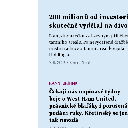
200 milionů od investorů
skutečně vydělal na div
Pomyslnou tečku za barvitým příběhe
tamního areálu. Po nevydařené dražbě
místní radnice a tamní areál koupila.
Holding a...
7. 8. 2026 ▪ 5 min. čtení
RANNÍ BRÍFINK
Čekají nás napínavé týdny
boje o West Ham United,
právnické blafáky i porušená
podání ruky. Křetínský se jen
tak nevzdá