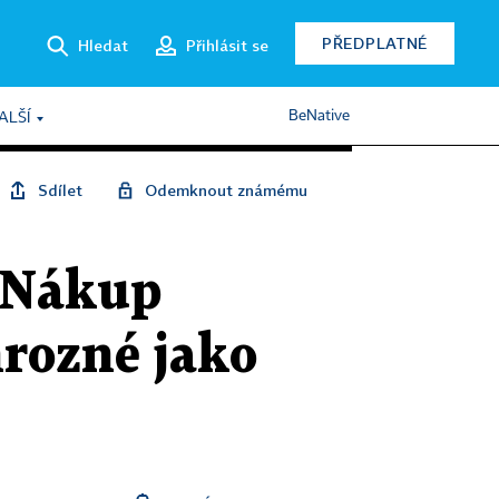
PŘEDPLATNÉ
Hledat
Přihlásit se
BeNative
ALŠÍ
Sdílet
Odemknout známému
. Nákup
hrozné jako