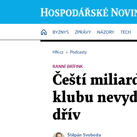
HOME
BYZNYS
ZPRÁVY
NÁZORY
TECH
HN.cz
›
Podcasty
RANNÍ BRÍFINK
Čeští miliar
klubu nevydě
dřív
Štěpán Svoboda