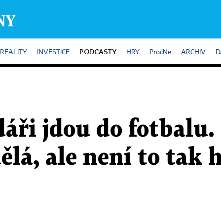
PODCASTY
REALITY
INVESTICE
HRY
PročNe
ARCHIV
D
dáři jdou do fotbalu
lá, ale není to tak 