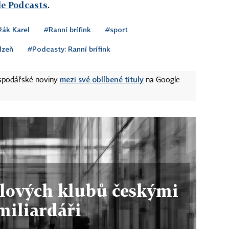
le Podcasts
.
žák Karel
#Ranní brífink
#sport
lzeň
#Podcasty: Ranní brífink
mezi své oblíbené tituly
ospodářské noviny
na Google
lových klubů českými
miliardáři