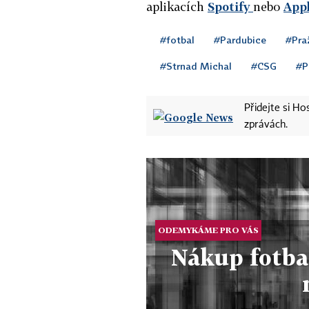
aplikacích
Spotify
nebo
App
#fotbal
#Pardubice
#Pra
#Strnad Michal
#CSG
#P
Přidejte si H
zprávách.
ODEMYKÁME PRO VÁS
Nákup fotba