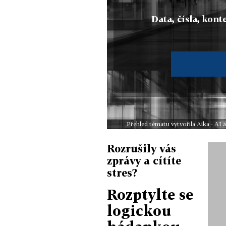
Data, čísla, konte
Přehled tématu vytvořila Aika - AI
Rozrušily vás
zprávy a cítíte
stres?
Rozptylte se
logickou