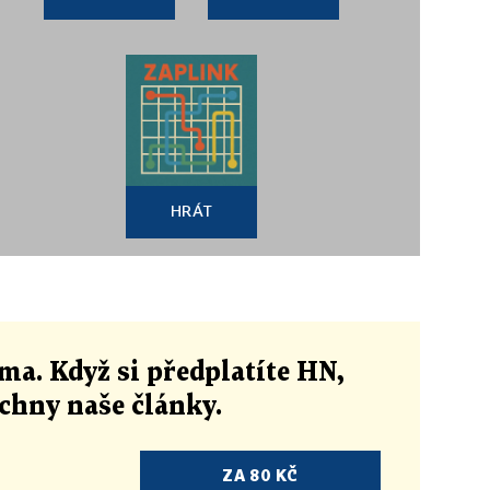
HRÁT
ma. Když si předplatíte HN,
echny naše články
.
ZA 80 KČ