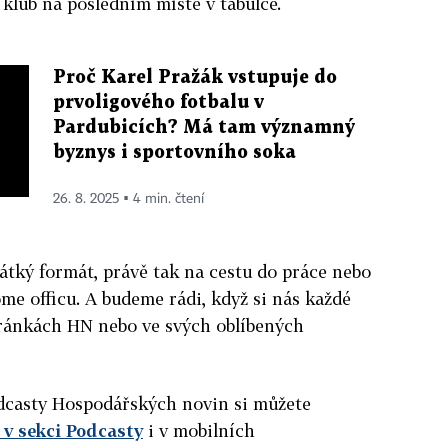
 klub na posledním místě v tabulce.
Proč Karel Pražák vstupuje do
prvoligového fotbalu v
Pardubicích? Má tam významný
byznys i sportovního soka
26. 8. 2025 ▪ 4 min. čtení
átký formát, právě tak na cestu do práce nebo
ome officu. A budeme rádi, když si nás každé
ránkách HN nebo ve svých oblíbených
podcasty Hospodářských novin si můžete
v sekci Podcasty
i v mobilních