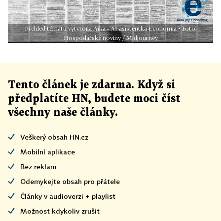
Přehled tématu vytvořila Aika - AI asistentka Economia • Foto:
Hospodářské noviny / Midjourney
Tento článek
je
zdarma. Když si
předplatíte HN, budete moci číst
všechny naše články
.
Veškerý obsah HN.cz
Mobilní aplikace
Bez reklam
Odemykejte obsah pro přátele
Články v audioverzi + playlist
Možnost kdykoliv zrušit