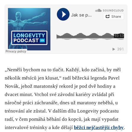
„
Neměli bychom na to tlačit. Každý, kdo začíná,
by měl
několik měsíců jen klusa
t
,
“ radí běžecká legenda Pavel
Novák, jehož maratonský rekord je pod dvě hodiny a
dvacet minut. Vrchol své závodní kariéry zvládal při
náročné práci záchranáře, dnes už maratony neběhá, u
trénování ale zůstal. V dalším dílu Longevity podcastu
radí, v čem pomáhá běhání do kopců, jak mají vypadat
intervalové tréninky a kde dělají
běžci nejčastější chyby
.