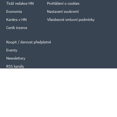
×
Tiráž redakce HN
Prohlášení o cookies
Economia
Nastavení soukromí
Kariéra v HN
Všeobecné smluvní podmínky
Ceník inzerce
Koupit / darovat předplatné
Eventy
Newslettery
RSS kanály
Autorská práva vykonává vydavatel. Bez písemného svolení vydavatele je
zakázáno jakékoli užití částí nebo celku díla, zejména rozmnožování a šíření
jakýmkoli způsobem, mechanickým nebo elektronickým, v českém nebo
jiném jazyce. Bez souhlasu vydavatele je zakázáno též rozmnožování
obsahu pro účely automatizované analýzy textů nebo dat
podle ustanovení § 39c autorského zákona.