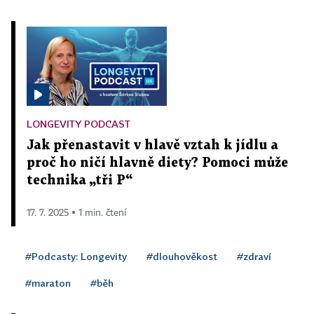
LONGEVITY PODCAST
Jak přenastavit v hlavě vztah k jídlu a
proč ho ničí hlavně diety? Pomoci může
technika „tři P“
17. 7. 2025 ▪ 1 min. čtení
#Podcasty: Longevity
#dlouhověkost
#zdraví
#maraton
#běh