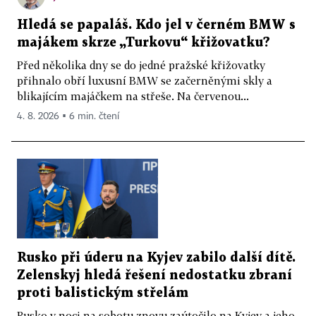
Hledá se papaláš. Kdo jel v černém BMW s
majákem skrze „Turkovu“ křižovatku?
Před několika dny se do jedné pražské křižovatky
přihnalo obří luxusní BMW se začerněnými skly a
blikajícím majáčkem na střeše. Na červenou...
4. 8. 2026 ▪ 6 min. čtení
Rusko při úderu na Kyjev zabilo další dítě.
Zelenskyj hledá řešení nedostatku zbraní
proti balistickým střelám
Rusko v noci na sobotu znovu zaútočilo na Kyjev a jeho