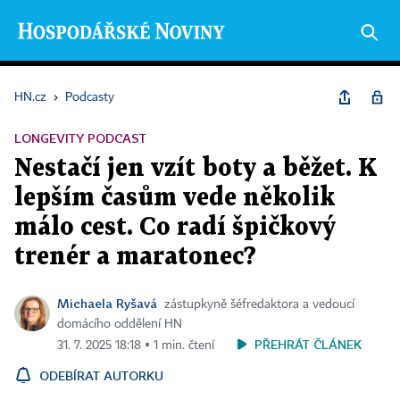
HN.cz
›
Podcasty
LONGEVITY PODCAST
Nestačí jen vzít boty a běžet. K
lepším časům vede několik
málo cest. Co radí špičkový
trenér a maratonec?
Michaela Ryšavá
zástupkyně šéfredaktora a vedoucí
domácího oddělení HN
PŘEHRÁT ČLÁNEK
31. 7. 2025 18:18 ▪ 1 min. čtení
ODEBÍRAT AUTORKU