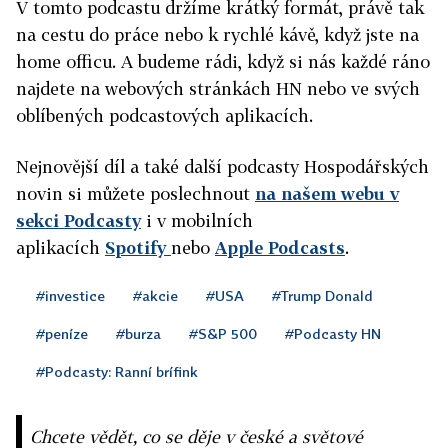
V tomto podcastu držíme krátký formát, právě tak
na cestu do práce nebo k rychlé kávě, když jste na
home officu. A budeme rádi, když si nás každé ráno
najdete na webových stránkách HN nebo ve svých
oblíbených podcastových aplikacích.
Nejnovější díl a také další podcasty Hospodářských
novin si můžete poslechnout
na našem webu v
sekci Podcasty
i v mobilních
aplikacích
Spotify
nebo
Apple Podcasts
.
#investice
#akcie
#USA
#Trump Donald
#peníze
#burza
#S&P 500
#Podcasty HN
#Podcasty: Ranní brífink
Chcete vědět, co se děje v české a světové