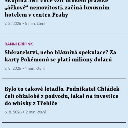
Skupina J&T chce vzít útokem pražské
„áčkové“ nemovitosti, začíná luxusním
hotelem v centru Prahy
7. 8. 2026 ▪ 5 min. čtení
RANNÍ BRÍFINK
Sběratelství, nebo bláznivá spekulace? Za
karty Pokémonů se platí miliony dolarů
7. 8. 2026 ▪ 1 min. čtení
Bylo to takové letadlo. Podnikatel Chládek
čelí obžalobě z podvodu, lákal na investice
do whisky z Třebíče
6. 8. 2026 ▪ 2 min. čtení