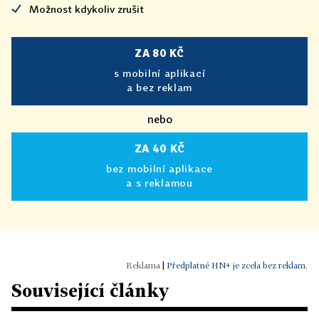
Možnost kdykoliv zrušit
ZA 80 KČ
s mobilní aplikací
a bez reklam
nebo
ZA 40 KČ
bez mobilní aplikace
a s reklamou
|
Předplatné HN+ je zcela bez reklam.
Související články