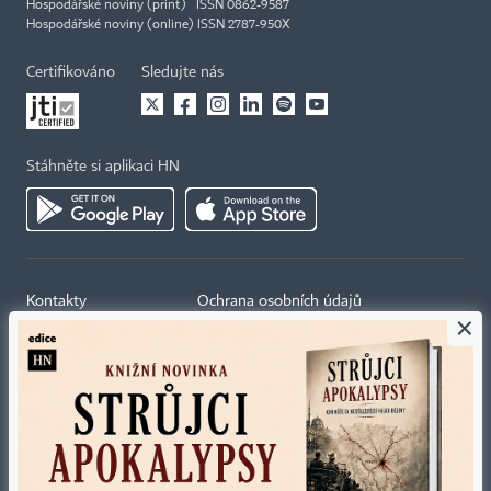
Hospodářské noviny (print) ISSN 0862-9587
Hospodářské noviny (online) ISSN 2787-950X
Certifikováno
Sledujte nás
Stáhněte si aplikaci HN
Kontakty
Ochrana osobních údajů
×
Tiráž redakce HN
Prohlášení o cookies
Economia
Nastavení soukromí
Kariéra v HN
Všeobecné smluvní podmínky
Ceník inzerce