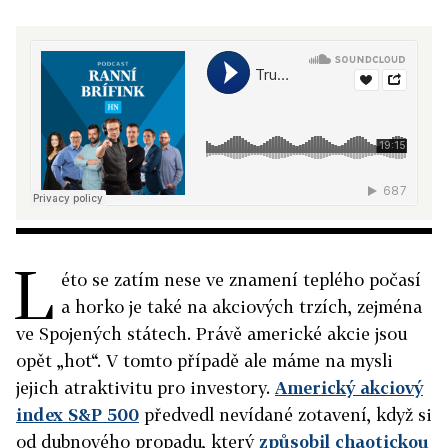
L
éto se zatím nese ve znamení teplého počasí
a horko je také na akciových trzích, zejména
ve Spojených státech. Právě americké akcie jsou
opět „hot“. V tomto případě ale máme na mysli
jejich atraktivitu pro investory.
Americký akciový
index S&P 500
předvedl nevídané zotavení, když si
od dubnového propadu, který
způsobil chaotickou