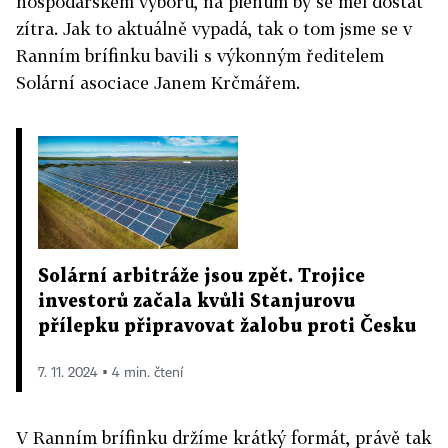
hospodářském výboru, na plénum by se měl dostat
zítra. Jak to aktuálně vypadá, tak o tom jsme se v
Ranním brífinku bavili s výkonným ředitelem
Solární asociace Janem Krčmářem.
Solární arbitráže jsou zpět. Trojice
investorů začala kvůli Stanjurovu
přílepku připravovat žalobu proti Česku
7. 11. 2024 ▪ 4 min. čtení
V Ranním brífinku držíme krátký formát, právě tak