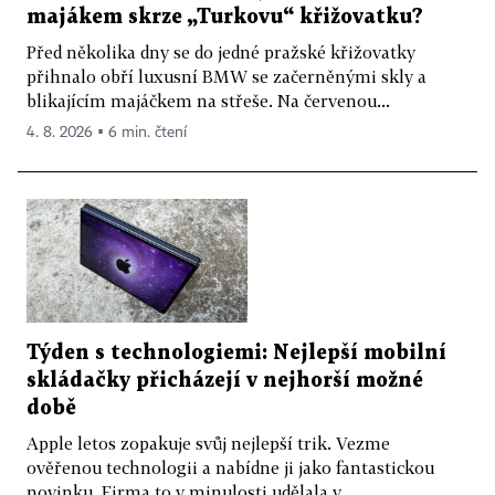
majákem skrze „Turkovu“ křižovatku?
Před několika dny se do jedné pražské křižovatky
přihnalo obří luxusní BMW se začerněnými skly a
blikajícím majáčkem na střeše. Na červenou...
4. 8. 2026 ▪ 6 min. čtení
Týden s technologiemi: Nejlepší mobilní
skládačky přicházejí v nejhorší možné
době
Apple letos zopakuje svůj nejlepší trik. Vezme
ověřenou technologii a nabídne ji jako fantastickou
novinku. Firma to v minulosti udělala v...