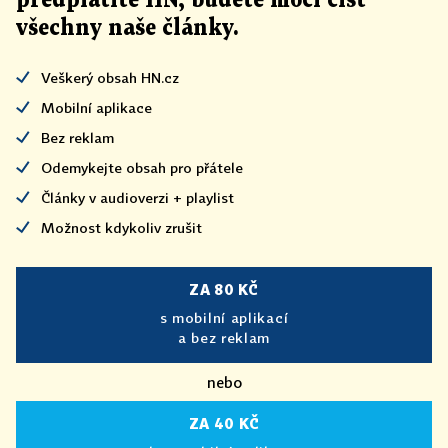
předplatíte HN, budete moci číst
všechny naše články
.
Veškerý obsah HN.cz
Mobilní aplikace
Bez reklam
Odemykejte obsah pro přátele
Články v audioverzi + playlist
Možnost kdykoliv zrušit
ZA 80 KČ
s mobilní aplikací
a bez reklam
nebo
ZA 40 KČ