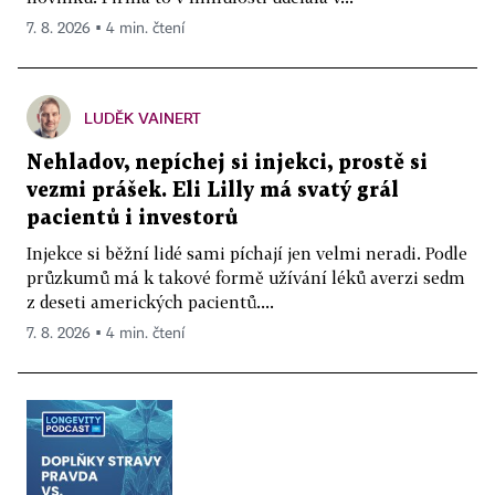
7. 8. 2026 ▪ 4 min. čtení
LUDĚK VAINERT
Nehladov, nepíchej si injekci, prostě si
vezmi prášek. Eli Lilly má svatý grál
pacientů i investorů
Injekce si běžní lidé sami píchají jen velmi neradi. Podle
průzkumů má k takové formě užívání léků averzi sedm
z deseti amerických pacientů....
7. 8. 2026 ▪ 4 min. čtení