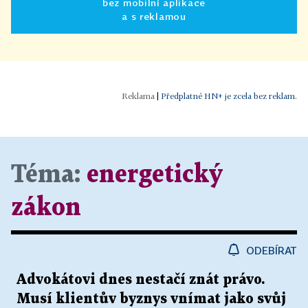
bez mobilní aplikace
a s reklamou
|
Předplatné HN+ je zcela bez reklam.
Téma:
energetický
zákon
ODEBÍRAT
Advokátovi dnes nestačí znát právo.
Musí klientův byznys vnímat jako svůj