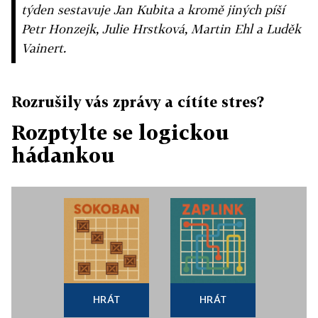
týden sestavuje Jan Kubita a kromě jiných píší
Petr Honzejk, Julie Hrstková, Martin Ehl a Luděk
Vainert.
Rozrušily vás zprávy a cítíte stres?
Rozptylte se logickou
hádankou
HRÁT
HRÁT