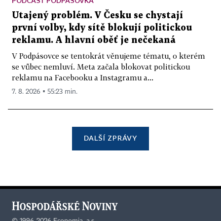
PODCAST PODPÁSOVKA
Utajený problém. V Česku se chystají
první volby, kdy sítě blokují politickou
reklamu. A hlavní oběť je nečekaná
V Podpásovce se tentokrát věnujeme tématu, o kterém
se vůbec nemluví. Meta začala blokovat politickou
reklamu na Facebooku a Instagramu a...
7. 8. 2026 ▪ 55:23 min.
DALŠÍ ZPRÁVY
©
1996-2026
Economia, a.s.