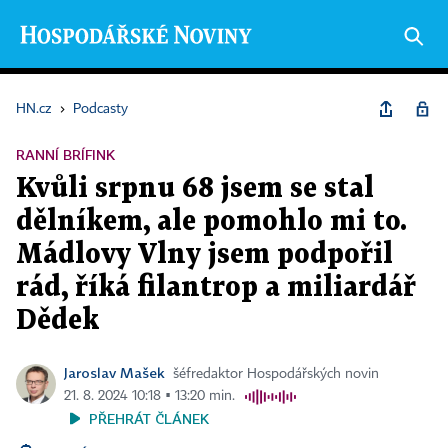
HN.cz
›
Podcasty
RANNÍ BRÍFINK
Kvůli srpnu 68 jsem se stal
dělníkem, ale pomohlo mi to.
Mádlovy Vlny jsem podpořil
rád, říká filantrop a miliardář
Dědek
Jaroslav Mašek
šéfredaktor Hospodářských novin
21. 8. 2024 10:18 ▪ 13:20 min.
PŘEHRÁT ČLÁNEK