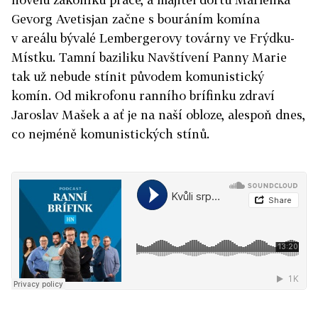
Gevorg Avetisjan začne s bouráním komína
v areálu bývalé Lembergerovy továrny ve Frýdku-
Místku. Tamní baziliku Navštívení Panny Marie
tak už nebude stínit původem komunistický
komín. Od mikrofonu ranního brífinku zdraví
Jaroslav Mašek a ať je na naší obloze, alespoň dnes,
co nejméně komunistických stínů.