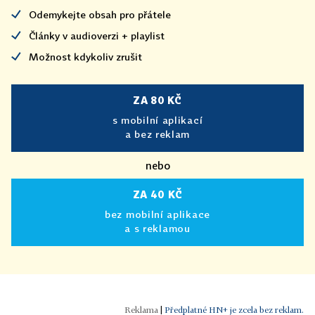
Odemykejte obsah pro přátele
Články v audioverzi + playlist
Možnost kdykoliv zrušit
ZA 80 KČ
s mobilní aplikací
a bez reklam
nebo
ZA 40 KČ
bez mobilní aplikace
a s reklamou
|
Předplatné HN+ je zcela bez reklam.