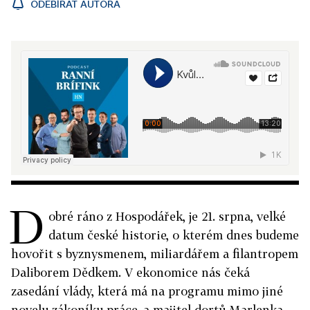
ODEBÍRAT AUTORA
D
obré ráno z Hospodářek, je 21. srpna, velké
datum české historie, o kterém dnes budeme
hovořit s byznysmenem, miliardářem a filantropem
Daliborem Dědkem. V ekonomice nás čeká
zasedání vlády, která má na programu mimo jiné
novelu zákoníku práce, a majitel dortů Marlenka