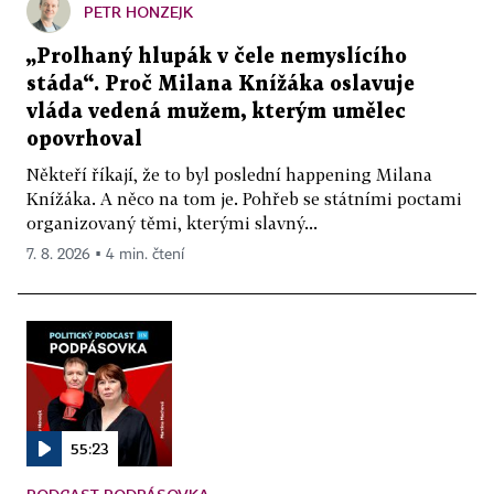
PETR HONZEJK
„Prolhaný hlupák v čele nemyslícího
stáda“. Proč Milana Knížáka oslavuje
vláda vedená mužem, kterým umělec
opovrhoval
Někteří říkají, že to byl poslední happening Milana
Knížáka. A něco na tom je. Pohřeb se státními poctami
organizovaný těmi, kterými slavný...
7. 8. 2026 ▪ 4 min. čtení
55:23