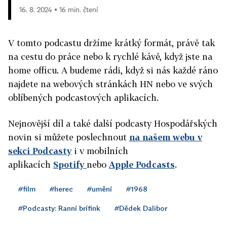
16. 8. 2024 ▪ 16 min. čtení
V tomto podcastu držíme krátký formát, právě tak
na cestu do práce nebo k rychlé kávě, když jste na
home officu. A budeme rádi, když si nás každé ráno
najdete na webových stránkách HN nebo ve svých
oblíbených podcastových aplikacích.
Nejnovější díl a také další podcasty Hospodářských
novin si můžete poslechnout
na našem webu v
sekci Podcasty
i v mobilních
aplikacích
Spotify
nebo
Apple Podcasts
.
#film
#herec
#umění
#1968
#Podcasty: Ranní brífink
#Dědek Dalibor