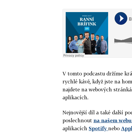
V tomto podcastu držíme krát
rychlé kávě, když jste na hom
najdete na webových stránk
aplikacích.
Nejnovější díl a také další 
poslechnout
na našem webu 
aplikacích
Spotify
nebo
App