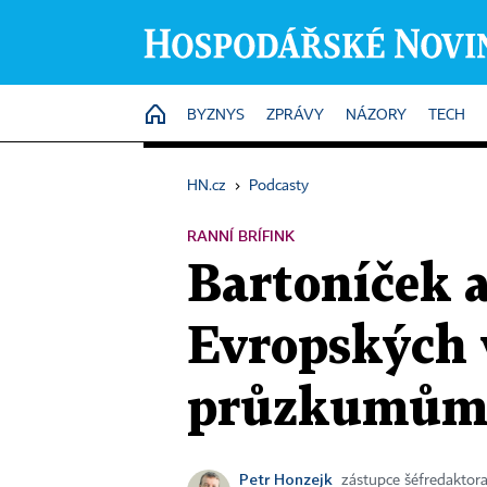
HOME
BYZNYS
ZPRÁVY
NÁZORY
TECH
HN.cz
›
Podcasty
RANNÍ BRÍFINK
Bartoníček a
Evropských v
průzkumů
Petr Honzejk
zástupce šéfredaktor