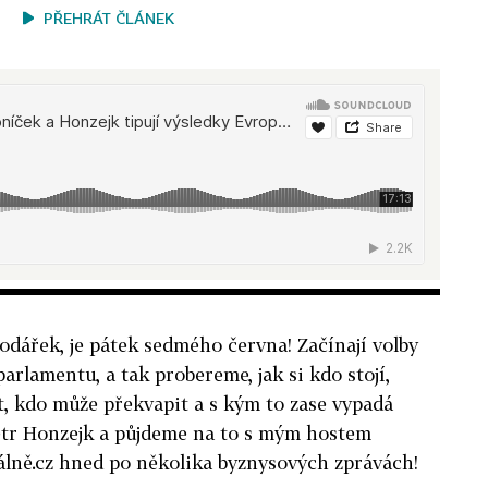
PŘEHRÁT ČLÁNEK
odářek, je pátek sedmého června! Začínají volby
rlamentu, a tak probereme, jak si kdo stojí,
, kdo může překvapit a s kým to zase vypadá
Petr Honzejk a půjdeme na to s mým hostem
ně.cz hned po několika byznysových zprávách!