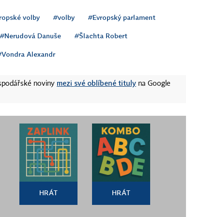
ropské volby
#volby
#Evropský parlament
#Nerudová Danuše
#Šlachta Robert
#Vondra Alexandr
mezi své oblíbené tituly
ospodářské noviny
na Google
HRÁT
HRÁT