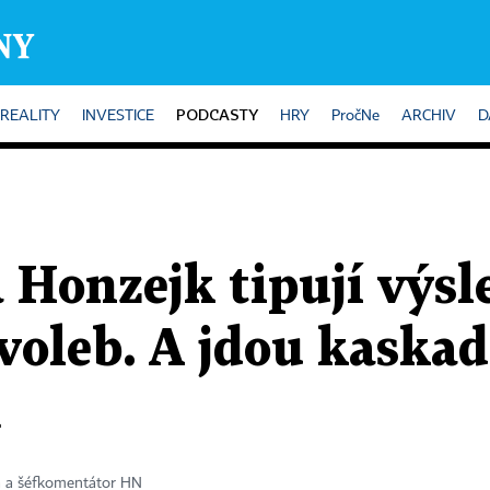
PODCASTY
REALITY
INVESTICE
HRY
PročNe
ARCHIV
D
 Honzejk tipují výs
oleb. A jdou kaskad
m
a a šéfkomentátor HN