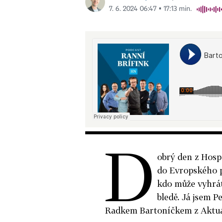
7. 6. 2024 06:47 ▪ 17:13 min.
D
obrý den z Hosp
do Evropského pa
kdo může vyhrát
bledě. Já jsem 
Radkem Bartoníčkem z Aktuál