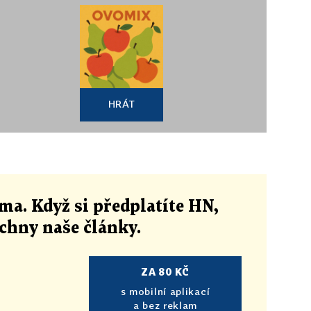
HRÁT
ma. Když si předplatíte HN,
echny naše články
.
ZA 80 KČ
s mobilní aplikací
a bez reklam