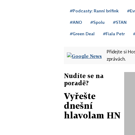
#Podcasty: Ranní brífink
#Ev
#ANO
#Spolu
#STAN
#Green Deal
#Fiala Petr
Přidejte si H
zprávách.
Nudíte se na
poradě?
Vyřešte
dnešní
hlavolam HN