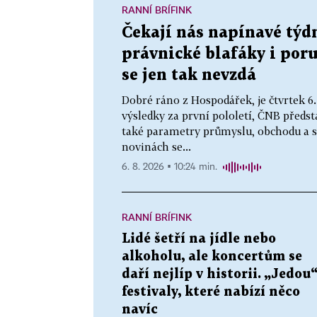
RANNÍ BRÍFINK
Čekají nás napínavé týd
právnické blafáky i por
se jen tak nevzdá
Dobré ráno z Hospodářek, je čtvrtek 6
výsledky za první pololetí, ČNB před
také parametry průmyslu, obchodu a s
novinách se...
6. 8. 2026 ▪ 10:24 min.
RANNÍ BRÍFINK
Lidé šetří na jídle nebo
alkoholu, ale koncertům se
daří nejlíp v historii. „Jedou
festivaly, které nabízí něco
navíc