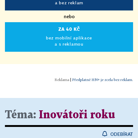
a bez reklam
nebo
ZA 40 KČ
bez mobilní aplikace
a s reklamou
|
Předplatné HN+ je zcela bez reklam.
Téma:
Inovátoři roku
ODEBÍRAT