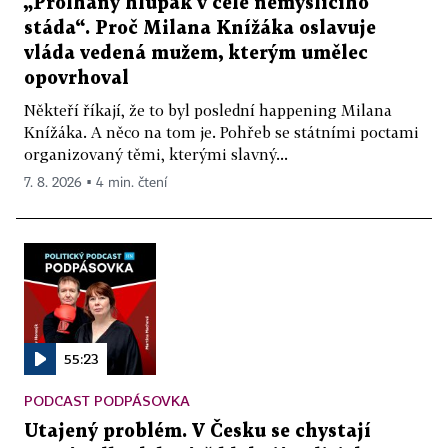
„Prolhaný hlupák v čele nemyslícího
stáda“. Proč Milana Knížáka oslavuje
vláda vedená mužem, kterým umělec
opovrhoval
Někteří říkají, že to byl poslední happening Milana
Knížáka. A něco na tom je. Pohřeb se státními poctami
organizovaný těmi, kterými slavný...
7. 8. 2026 ▪ 4 min. čtení
55:23
PODCAST PODPÁSOVKA
Utajený problém. V Česku se chystají