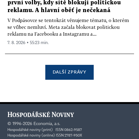
první volby, kdy sítě blokují politickou
reklamu. A hlavní oběť je nečekaná
V Podpásovce se tentokrát věnujeme tématu, o kterém
se vůbec nemluví. Meta začala blokovat politickou
reklamu na Facebooku a Instagramu a...
7. 8. 2026 ▪ 55:23 min.
DALŠÍ ZPRÁVY
©
1996-2026
Economia, a.s.
Hospodářské noviny (print) ISSN 0862-9587
Hospodářské noviny (online) ISSN 2787-950X