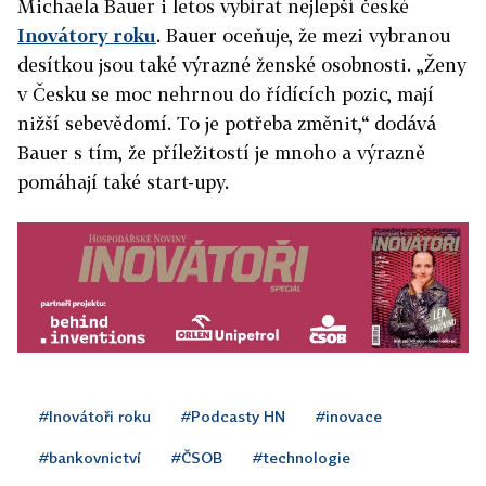
Michaela Bauer i letos vybírat nejlepší české
Inovátory roku
. Bauer oceňuje, že mezi vybranou
desítkou jsou také výrazné ženské osobnosti. „Ženy
v Česku se moc nehrnou do řídících pozic, mají
nižší sebevědomí. To je potřeba změnit,“ dodává
Bauer s tím, že příležitostí je mnoho a výrazně
pomáhají také start-upy.
#Inovátoři roku
#Podcasty HN
#inovace
#bankovnictví
#ČSOB
#technologie