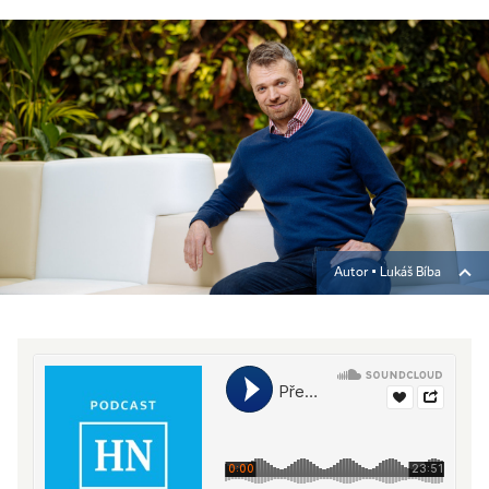
Autor ▪
Lukáš Bíba