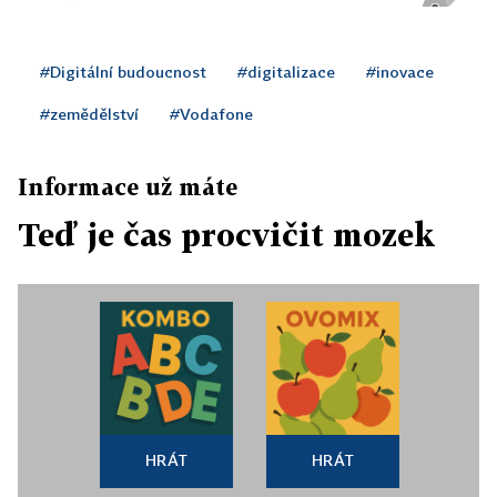
#Digitální budoucnost
#digitalizace
#inovace
#zemědělství
#Vodafone
Informace už máte
Teď je čas procvičit mozek
HRÁT
HRÁT