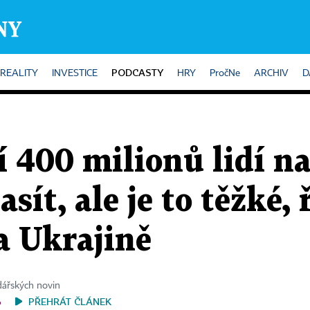
PODCASTY
REALITY
INVESTICE
HRY
PročNe
ARCHIV
D
í 400 milionů lidí na
sít, ale je to těžké,
a Ukrajině
dářských novin
PŘEHRÁT ČLÁNEK