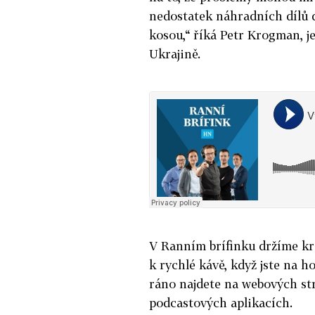
nedostatek náhradních dílů d
kosou,“ říká Petr Krogman, j
Ukrajině.
V Ranním brífinku držíme kr
k rychlé kávě, když jste na h
ráno najdete na webových st
podcastových aplikacích.