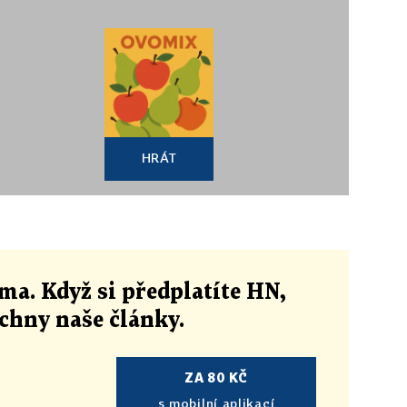
HRÁT
ma. Když si předplatíte HN,
echny naše články
.
ZA 80 KČ
s mobilní aplikací