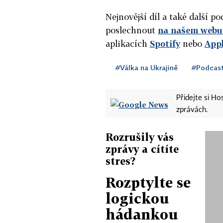
Nejnovější díl a také další 
poslechnout
na našem webu 
aplikacích
Spotify
nebo
App
#Válka na Ukrajině
#Podcas
Přidejte si H
zprávách.
Rozrušily vás
zprávy a cítíte
stres?
Rozptylte se
logickou
hádankou