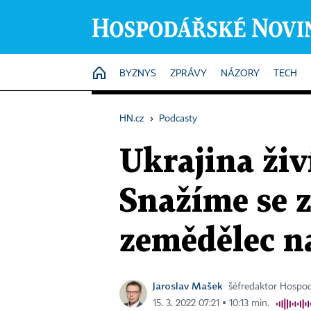
HOME
BYZNYS
ZPRÁVY
NÁZORY
TECH
HN.cz
›
Podcasty
Ukrajina živ
Snažíme se za
zemědělec n
Jaroslav Mašek
šéfredaktor Hospo
15. 3. 2022 07:21 ▪ 10:13 min.