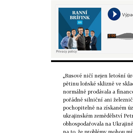
„Rusové ničí nejen letošní úr
pětinu loňské sklizně ve skl
normálně prodávala a financo
pořádně silniční ani železni
pochopitelně na získaném úze
ukrajinském zemědělství Pet
obhospodařovala na Ukrajině 
na to, že problémy mohou mít