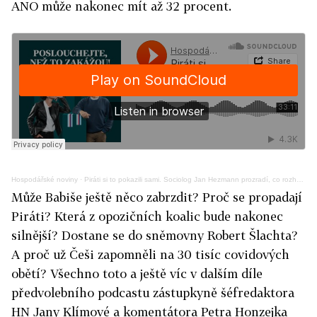
ANO může nakonec mít až 32 procent.
Hospodářské noviny
·
Piráti si to pokazili sami. Sociolog Jan Hezmann prozradí, co rozhodne volby
Může Babiše ještě něco zabrzdit? Proč se propadají
Piráti? Která z opozičních koalic bude nakonec
silnější? Dostane se do sněmovny Robert Šlachta?
A proč už Češi zapomněli na 30 tisíc covidových
obětí? Všechno toto a ještě víc v dalším díle
předvolebního podcastu zástupkyně šéfredaktora
HN Jany Klímové a komentátora Petra Honzejka