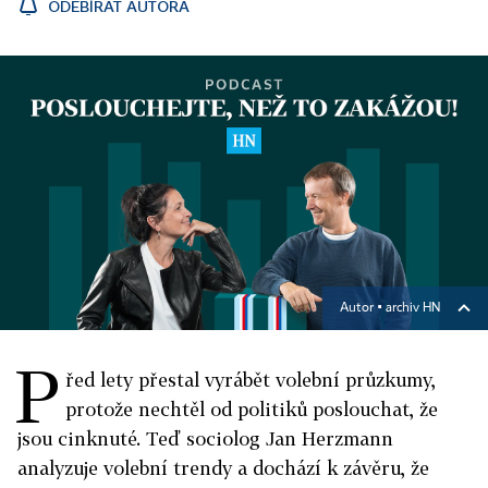
ODEBÍRAT AUTORA
Autor ▪
archiv HN
P
řed lety přestal vyrábět volební průzkumy,
protože nechtěl od politiků poslouchat, že
jsou cinknuté. Teď sociolog Jan Herzmann
analyzuje volební trendy a dochází k závěru, že