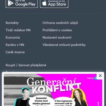
Kontakty
Ochrana osobních údajů
Tiráž redakce HN
Prohlášení o cookies
Economia
Nastavení soukromí
Kariéra v HN
Všeobecné smluvní podmínky
Ceník inzerce
Koupit / darovat předplatné
Eventy
×
Newslettery
RSS kanály
Autorská práva vykonává vydavatel. Bez písemného svolení vydavatele je