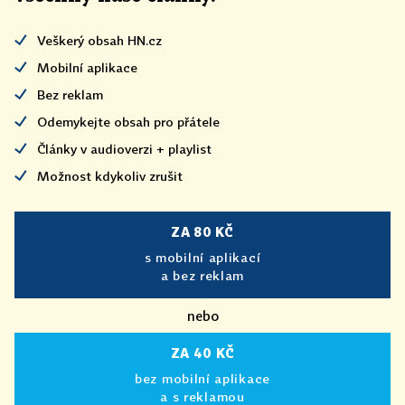
Veškerý obsah HN.cz
Mobilní aplikace
Bez reklam
Odemykejte obsah pro přátele
Články v audioverzi + playlist
Možnost kdykoliv zrušit
ZA 80 KČ
s mobilní aplikací
a bez reklam
nebo
ZA 40 KČ
bez mobilní aplikace
a s reklamou