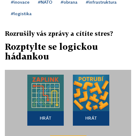
#inovace
#NATO
#obrana
#infrastruktura
#logistika
Rozrušily vás zprávy a cítíte stres?
Rozptylte se logickou
hádankou
HRÁT
HRÁT