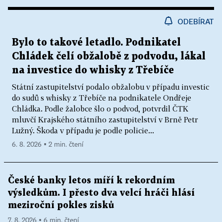
ODEBÍRAT
Bylo to takové letadlo. Podnikatel
Chládek čelí obžalobě z podvodu, lákal
na investice do whisky z Třebíče
Státní zastupitelství podalo obžalobu v případu investic
do sudů s whisky z Třebíče na podnikatele Ondřeje
Chládka. Podle žalobce šlo o podvod, potvrdil ČTK
mluvčí Krajského státního zastupitelství v Brně Petr
Lužný. Škoda v případu je podle policie...
6. 8. 2026 ▪ 2 min. čtení
České banky letos míří k rekordním
výsledkům. I přesto dva velcí hráči hlásí
meziroční pokles zisků
7. 8. 2026 ▪ 6 min. čtení