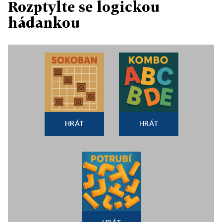
Rozptylte se logickou
hádankou
HRÁT
HRÁT