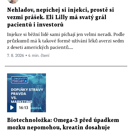
Nehladov, nepíchej si injekci, prostě si
vezmi prášek. Eli Lilly má svatý grál
pacientů i investorů
Injekce si běžní lidé sami píchají jen velmi neradi. Podle
průzkumů má k takové formě užívání léků averzi sedm
z deseti amerických pacientů....
7. 8. 2026 ▪ 4 min. čtení
16:13
Biotechnoložka: Omega-3 před úpadkem
mozku nepomohou, kreatin dosahuje