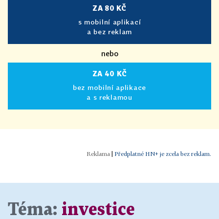
ZA 80 KČ
s mobilní aplikací
a bez reklam
nebo
ZA 40 KČ
bez mobilní aplikace
a s reklamou
|
Předplatné HN+ je zcela bez reklam.
Téma:
investice