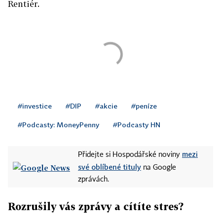
Rentiér.
#investice
#DIP
#akcie
#peníze
#Podcasty: MoneyPenny
#Podcasty HN
mezi
Přidejte si Hospodářské noviny
své oblíbené tituly
na Google
zprávách.
Rozrušily vás zprávy a cítíte stres?