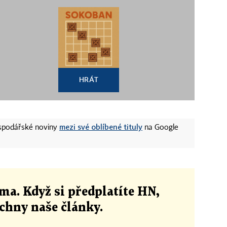
HRÁT
mezi své oblíbené tituly
ospodářské noviny
na Google
ma. Když si předplatíte HN,
echny naše články
.