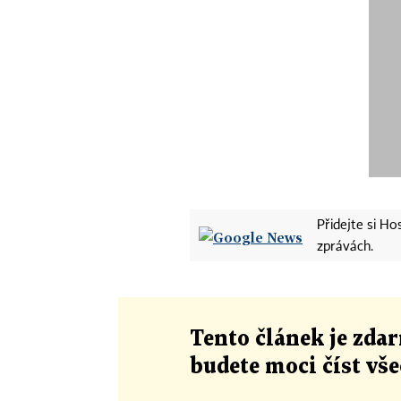
Přidejte si H
zprávách.
Tento článek
je
zdar
budete moci číst vš