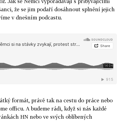
. Jak se Němci vypořádávají s přibývajícími
šanci, že se jim podaří dosáhnout splnění jejich
víme v dnešním podcastu.
átký formát, právě tak na cestu do práce nebo
ome officu. A budeme rádi, když si nás každé
ránkách HN nebo ve svých oblíbených