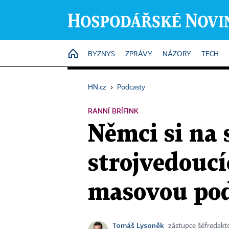
HOME
BYZNYS
ZPRÁVY
NÁZORY
TECH
HN.cz
›
Podcasty
RANNÍ BRÍFINK
Němci si na 
strojvedoucí
masovou po
Tomáš Lysoněk
zástupce šéfredak