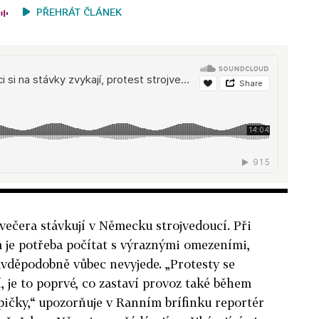
PŘEHRÁT ČLÁNEK
večera stávkují v Německu strojvedoucí. Při
 je potřeba počítat s výraznými omezeními,
avděpodobně vůbec nevyjede. „Protesty se
, je to poprvé, co zastaví provoz také během
pičky,“ upozorňuje v Ranním brífinku reportér