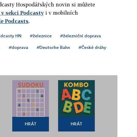
podcasty Hospodářských novin si můžete
v sekci Podcasty
i v mobilních
le Podcasts
.
dcasty HN
#železnice
#železniční doprava
k
#doprava
#Deutsche Bahn
#České dráhy
HRÁT
HRÁT