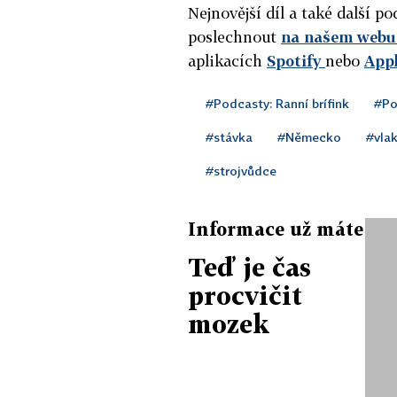
Nejnovější díl a také další 
poslechnout
na našem webu 
aplikacích
Spotify
nebo
App
#Podcasty: Ranní brífink
#Po
#stávka
#Německo
#vla
#strojvůdce
Informace už máte
Teď je čas
procvičit
mozek