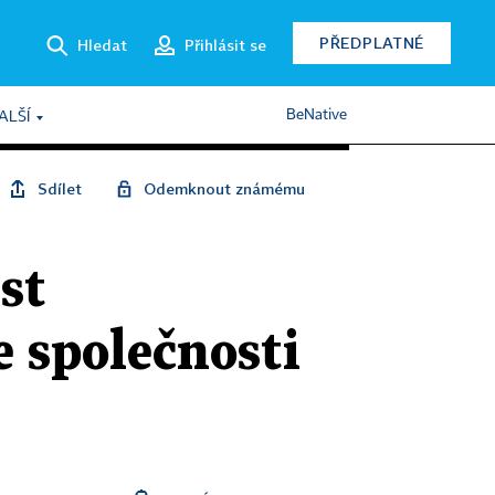
PŘEDPLATNÉ
Hledat
Přihlásit se
BeNative
ALŠÍ
Sdílet
Odemknout známému
st
e společnosti