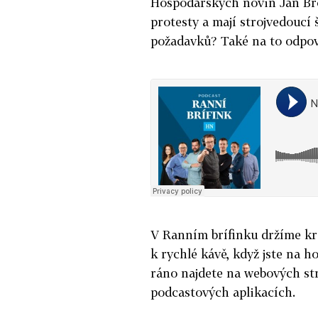
Hospodářských novin Jan Brož
protesty a mají strojvedoucí 
požadavků? Také na to odpo
V Ranním brífinku držíme kr
k rychlé kávě, když jste na h
ráno najdete na webových st
podcastových aplikacích.