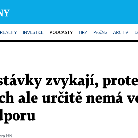
PODCASTY
REALITY
INVESTICE
HRY
PročNe
ARCHIV
D
stávky zvykají, prote
ch ale určitě nemá v
dporu
tora HN