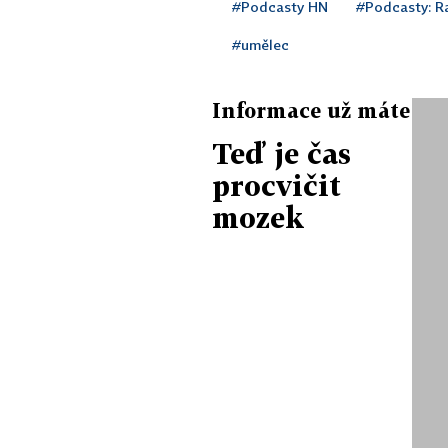
#Podcasty HN
#Podcasty: Ra
#umělec
Informace už máte
Teď je čas
procvičit
mozek