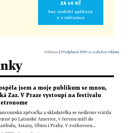
ZA 40 KČ
bez mobilní aplikace
a s reklamou
|
Předplatné HN+ je zcela bez reklam.
ánky
ospěla jsem a moje publikum se mnou,
íká Zaz. V Praze vystoupí na festivalu
etronome
ancouzská zpěvačka a skladatelka se nedávno vrátila
turné po Latinské Americe, v červnu míří do
tanbulu, Astany, Ulmu i Prahy. V rozhovoru...