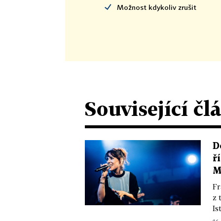
Možnost kdykoliv zrušit
Související čl
D
ř
M
Fr
z 
Is