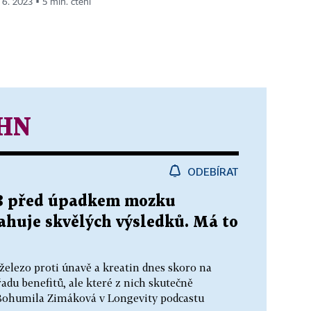
. 6. 2023 ▪ 5 min. čtení
 HN
ODEBÍRAT
-3 před úpadkem mozku
huje skvělých výsledků. Má to
elezo proti únavě a kreatin dnes skoro na
řadu benefitů, ale které z nich skutečně
 Bohumila Zimáková v Longevity podcastu