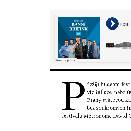
P
řežijí hudební fes
víc inflace, nebo 
Prahy světovou ka
bez soukromých in
festivalu Metronome David 