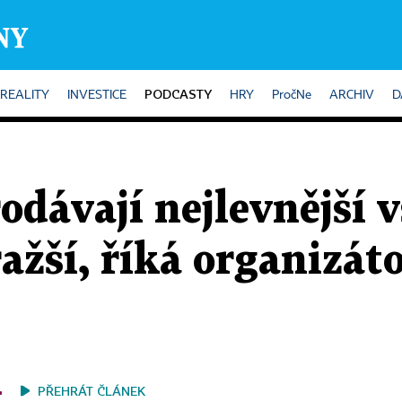
PODCASTY
REALITY
INVESTICE
HRY
PročNe
ARCHIV
D
rodávají nejlevnější 
ražší, říká organizát
PŘEHRÁT ČLÁNEK