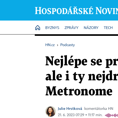
HOME
BYZNYS
ZPRÁVY
NÁZORY
TECH
HN.cz
›
Podcasty
Nejlépe se p
ale i ty nejd
Metronome
Julie Hrstková
komentátorka HN
21. 6. 2023 07:29 ▪ 11:17 min.