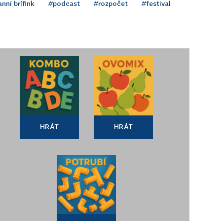
nní brífink
#podcast
#rozpočet
#festival
HRÁT
HRÁT