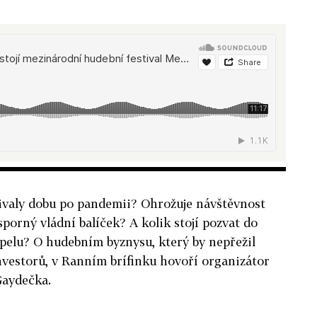
tivaly dobu po pandemii? Ohrožuje návštěvnost
úsporný vládní balíček? A kolik stojí pozvat do
pelu? O hudebním byznysu, který by nepřežil
vestorů, v Ranním brífinku hovoří organizátor
Gaydečka.