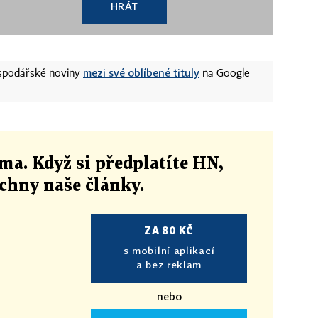
HRÁT
mezi své oblíbené tituly
ospodářské noviny
na Google
ma. Když si předplatíte HN,
echny naše články
.
ZA 80 KČ
s mobilní aplikací
a bez reklam
nebo