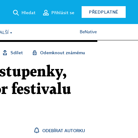
PŘEDPLATNÉ
Hledat
Přihlásit se
BeNative
ALŠÍ
Sdílet
Odemknout známému
vstupenky,
or festivalu
ODEBÍRAT AUTORKU