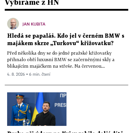
Vybíráme z HN
JAN KUBITA
Hledá se papaláš. Kdo jel v černém BMW s
majákem skrze „Turkovu“ křižovatku?
Před několika dny se do jedné pražské křižovatky
přihnalo obří luxusní BMW se začerněnými skly a
blikajícím majáčkem na střeše. Na červenou...
4. 8. 2026 ▪ 6 min. čtení