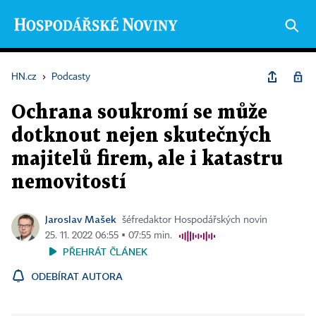
HN.cz
›
Podcasty
Ochrana soukromí se může
dotknout nejen skutečných
majitelů firem, ale i katastru
nemovitostí
Jaroslav Mašek
šéfredaktor Hospodářských novin
25. 11. 2022 06:55 ▪ 07:55 min.
PŘEHRÁT ČLÁNEK
ODEBÍRAT AUTORA