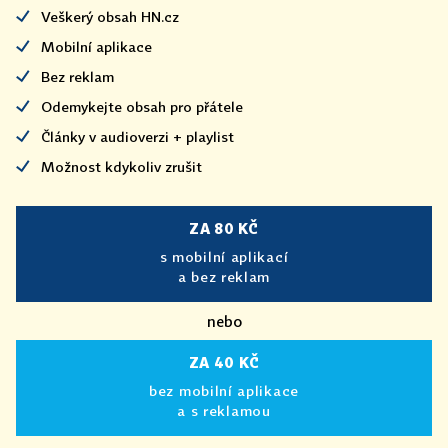
Veškerý obsah HN.cz
Mobilní aplikace
Bez reklam
Odemykejte obsah pro přátele
Články v audioverzi + playlist
Možnost kdykoliv zrušit
ZA 80 KČ
s mobilní aplikací
a bez reklam
nebo
ZA 40 KČ
bez mobilní aplikace
a s reklamou