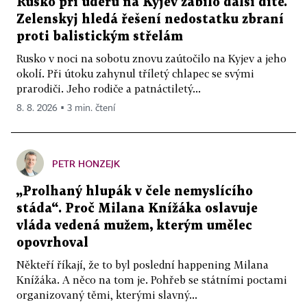
Rusko při úderu na Kyjev zabilo další dítě.
Zelenskyj hledá řešení nedostatku zbraní
proti balistickým střelám
Rusko v noci na sobotu znovu zaútočilo na Kyjev a jeho
okolí. Při útoku zahynul tříletý chlapec se svými
prarodiči. Jeho rodiče a patnáctiletý...
8. 8. 2026 ▪ 3 min. čtení
PETR HONZEJK
„Prolhaný hlupák v čele nemyslícího
stáda“. Proč Milana Knížáka oslavuje
vláda vedená mužem, kterým umělec
opovrhoval
Někteří říkají, že to byl poslední happening Milana
Knížáka. A něco na tom je. Pohřeb se státními poctami
organizovaný těmi, kterými slavný...