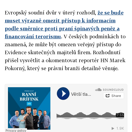
Evropský soudní dvůr v úterý rozhodl,
že se bude
muset výrazně omezit přístup k informacím
podle směrnice proti praní špinavých peněz a
financování terorismu
. V českých podmínkách to
znamená, že může být omezen veřejný přístup do
Evidence skutečných majitelů firem. Rozhodnutí
přišel vysvětlit a okomentovat reportér HN Marek
Pokorný, který se právní branži detailně věnuje.