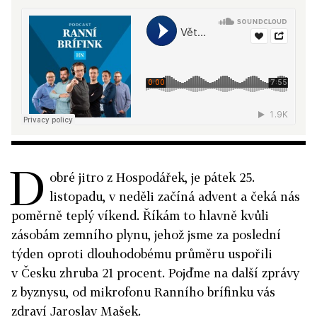
D
obré jitro z Hospodářek, je pátek 25.
listopadu, v neděli začíná advent a čeká nás
poměrně teplý víkend. Říkám to hlavně kvůli
zásobám zemního plynu, jehož jsme za poslední
týden oproti dlouhodobému průměru uspořili
v Česku zhruba 21 procent. Pojďme na další zprávy
z byznysu, od mikrofonu Ranního brífinku vás
zdraví Jaroslav Mašek.