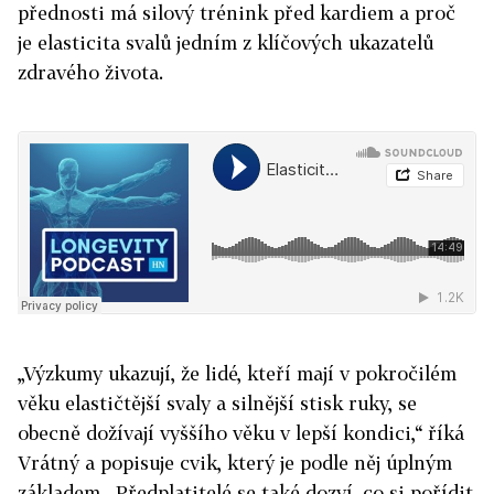
přednosti má silový trénink před kardiem a proč
je elasticita svalů jedním z klíčových ukazatelů
zdravého života.
„Výzkumy ukazují, že lidé, kteří mají v pokročilém
věku elastičtější svaly a silnější stisk ruky, se
obecně dožívají vyššího věku v lepší kondici,“ říká
Vrátný a popisuje cvik, který je podle něj úplným
základem. Předplatitelé se také dozví, co si pořídit