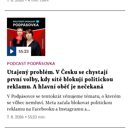
7. 8. 2026 ▪ 4 min. čtení
55:23
PODCAST PODPÁSOVKA
Utajený problém. V Česku se chystají
první volby, kdy sítě blokují politickou
reklamu. A hlavní oběť je nečekaná
V Podpásovce se tentokrát věnujeme tématu, o kterém
se vůbec nemluví. Meta začala blokovat politickou
reklamu na Facebooku a Instagramu a...
7. 8. 2026 ▪ 55:23 min.