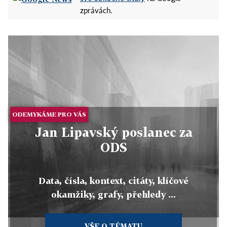
zprávách.
ODEMYKÁME PRO VÁS
Jan Lipavský poslanec za
ODS
Data, čísla, kontext, citáty, klíčové
okamžiky, grafy, přehledy ...
VŠE O TÉMATU