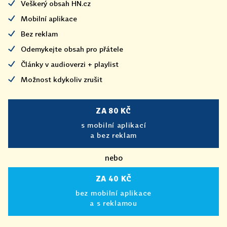
Veškerý obsah HN.cz
Mobilní aplikace
Bez reklam
Odemykejte obsah pro přátele
Články v audioverzi + playlist
Možnost kdykoliv zrušit
ZA 80 KČ
s mobilní aplikací
a bez reklam
nebo
ZA 40 KČ
bez mobilní aplikace
a s reklamou