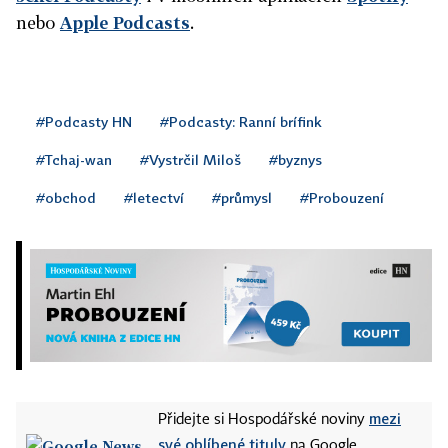
nebo
Apple Podcasts
.
#Podcasty HN
#Podcasty: Ranní brífink
#Tchaj-wan
#Vystrčil Miloš
#byznys
#obchod
#letectví
#průmysl
#Probouzení
mezi
Přidejte si Hospodářské noviny
své oblíbené tituly
na Google