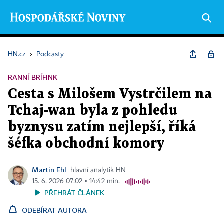
HN.cz
›
Podcasty
RANNÍ BRÍFINK
Cesta s Milošem Vystrčilem na
Tchaj-wan byla z pohledu
byznysu zatím nejlepší, říká
šéfka obchodní komory
Martin Ehl
hlavní analytik HN
15. 6. 2026 07:02 ▪ 14:42 min.
PŘEHRÁT ČLÁNEK
ODEBÍRAT AUTORA