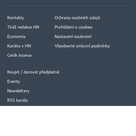
Kontakty
Ochrana osobních údajů
Tiráž redakce HN
Prohlášení o cookies
×
Economia
Nastavení soukromí
Kariéra v HN
Všeobecné smluvní podmínky
Ceník inzerce
Koupit / darovat předplatné
Eventy
Newslettery
RSS kanály
Autorská práva vykonává vydavatel. Bez písemného svolení vydavatele je
zakázáno jakékoli užití částí nebo celku díla, zejména rozmnožování a šíření
jakýmkoli způsobem, mechanickým nebo elektronickým, v českém nebo