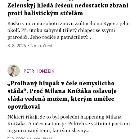
Zelenskyj hledá řešení nedostatku zbraní
proti balistickým střelám
Rusko v noci na sobotu znovu zaútočilo na Kyjev a jeho
okolí. Při útoku zahynul tříletý chlapec se svými
prarodiči. Jeho rodiče a patnáctiletý...
8. 8. 2026 ▪ 3 min. čtení
PETR HONZEJK
„Prolhaný hlupák v čele nemyslícího
stáda“. Proč Milana Knížáka oslavuje
vláda vedená mužem, kterým umělec
opovrhoval
Někteří říkají, že to byl poslední happening Milana
Knížáka. A něco na tom je. Pohřeb se státními poctami
organizovaný těmi, kterými slavný...