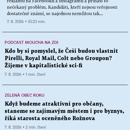
reklamu na Facebooku a Instagramu a přináší to
nečekaný problém. Kandidáti, kteří nejsou veřejnosti
dostatečně známí, se najednou nemůžou tak...
7. 8. 2026 ▪ 55:23 min.
PODCAST MOUCHA NA ZDI
Kdo by si pomyslel, že Češi budou vlastnit
Pirelli, Royal Mail, Colt nebo Groupon?
Žijeme v kapitalistické sci-fi
7. 8. 2026 ▪ 1 min. čtení
ZELENÁ OBEC ROKU
Když budeme atraktivní pro občany,
staneme se zajímavým městem i pro byznys,
říká starosta oceněného Rožnova
7. 8. 2026 ▪ 2 min. čtení