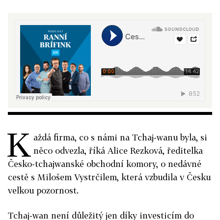
K
aždá firma, co s námi na Tchaj-wanu byla, si
něco odvezla, říká Alice Rezková, ředitelka
Česko-tchajwanské obchodní komory, o nedávné
cestě s Milošem Vystrčilem, která vzbudila v Česku
velkou pozornost.
Tchaj-wan není důležitý jen díky investicím do