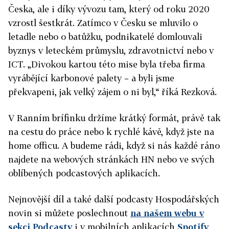
Česka, ale i díky vývozu tam, který od roku 2020
vzrostl šestkrát. Zatímco v Česku se mluvilo o
letadle nebo o batůžku, podnikatelé domlouvali
byznys v leteckém průmyslu, zdravotnictví nebo v
ICT. „Divokou kartou této mise byla třeba firma
vyrábějící karbonové palety – a byli jsme
překvapeni, jak velký zájem o ni byl,“ říká Rezková.
V Ranním brífinku držíme krátký formát, právě tak
na cestu do práce nebo k rychlé kávě, když jste na
home officu. A budeme rádi, když si nás každé ráno
najdete na webových stránkách HN nebo ve svých
oblíbených podcastových aplikacích.
Nejnovější díl a také další podcasty Hospodářských
novin si můžete poslechnout
na našem webu v
sekci Podcasty
i v mobilních aplikacích
Spotify