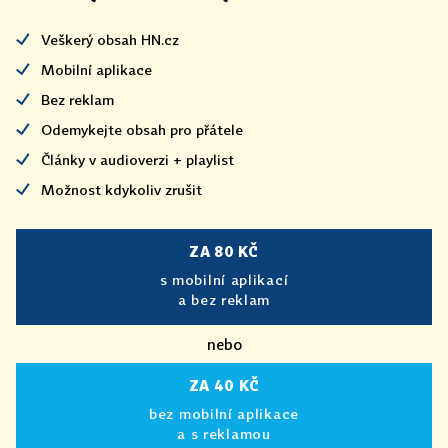
Veškerý obsah HN.cz
Mobilní aplikace
Bez reklam
Odemykejte obsah pro přátele
Články v audioverzi + playlist
Možnost kdykoliv zrušit
ZA 80 KČ
s mobilní aplikací
a bez reklam
nebo
ZA 40 KČ
bez mobilní aplikace
a s reklamou