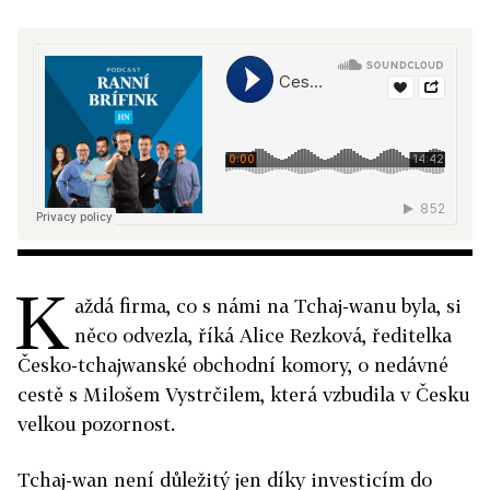
K
aždá firma, co s námi na Tchaj-wanu byla, si
něco odvezla, říká Alice Rezková, ředitelka
Česko-tchajwanské obchodní komory, o nedávné
cestě s Milošem Vystrčilem, která vzbudila v Česku
velkou pozornost.
Tchaj-wan není důležitý jen díky investicím do