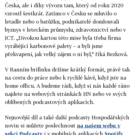
Česka, ale i díky vývozu tam, který od roku 2020
vzrostl šestkrát. Zatímco v Česku se mluvilo o
letadle nebo o batůžku, podnikatelé domlouvali
byznys v leteckém průmyslu, zdravotnictví nebo v
ICT. „Divokou kartou této mise byla třeba firma
vyrábějící karbonové palety – a byli jsme
překvapeni, jak velký zájem o ni byl,“ říká Rezková.
V Ranním brífinku držíme krátký formát, právě tak
na cestu do práce nebo k rychlé kávě, když jste na
home officu. A budeme rádi, když si nás každé ráno
najdete na webových stránkách HN nebo ve svých
oblíbených podcastových aplikacích.
Nejnovější díl a také další podcasty Hospodářských
novin si můžete poslechnout
na našem webu v
sekci Podcasty
i v mobilních aplikacích
Spotify