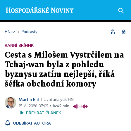
HN.cz
›
Podcasty
RANNÍ BRÍFINK
Cesta s Milošem Vystrčilem na
Tchaj-wan byla z pohledu
byznysu zatím nejlepší, říká
šéfka obchodní komory
Martin Ehl
hlavní analytik HN
15. 6. 2026 07:02 ▪ 14:42 min.
PŘEHRÁT ČLÁNEK
ODEBÍRAT AUTORA