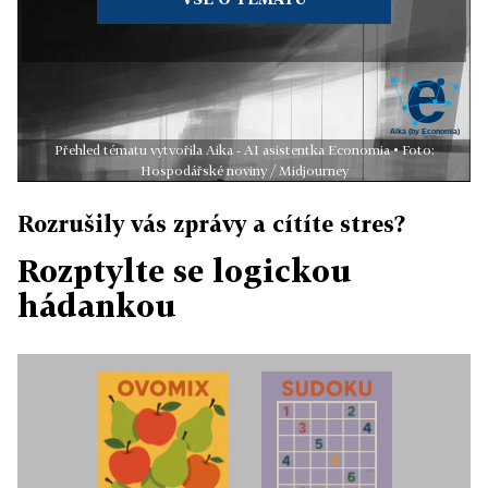
Přehled tématu vytvořila Aika - AI asistentka Economia • Foto:
Hospodářské noviny / Midjourney
Rozrušily vás zprávy a cítíte stres?
Rozptylte se logickou
hádankou