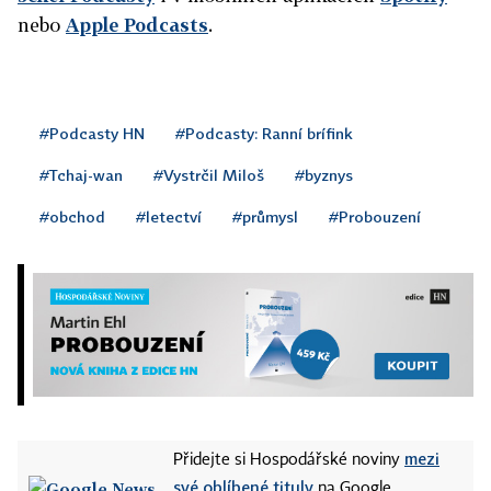
nebo
Apple Podcasts
.
#Podcasty HN
#Podcasty: Ranní brífink
#Tchaj-wan
#Vystrčil Miloš
#byznys
#obchod
#letectví
#průmysl
#Probouzení
mezi
Přidejte si Hospodářské noviny
své oblíbené tituly
na Google