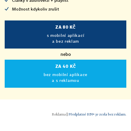
Články v audioverzi + playlist
Možnost kdykoliv zrušit
ZA 80 KČ
s mobilní aplikací
a bez reklam
nebo
ZA 40 KČ
bez mobilní aplikace
a s reklamou
|
Předplatné HN+ je zcela bez reklam.