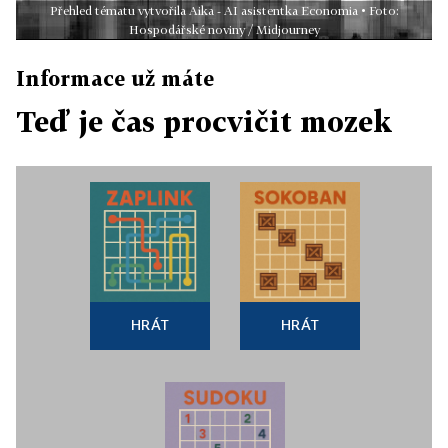
Přehled tématu vytvořila Aika - AI asistentka Economia • Foto:
Hospodářské noviny / Midjourney
Informace už máte
Teď je čas procvičit mozek
HRÁT
HRÁT