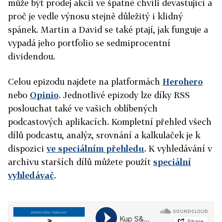
může být prodej akcií ve špatné chvíli devastující a
proč je vedle výnosu stejně důležitý i klidný
spánek. Martin a David se také ptají, jak funguje a
vypadá jeho portfolio se sedmiprocentní
dividendou.
Celou epizodu najdete na platformách
Herohero
nebo
Opinio
. Jednotlivé epizody lze díky RSS
poslouchat také ve vašich oblíbených
podcastových aplikacích. Kompletní přehled všech
dílů podcastu, analýz, srovnání a kalkulaček je k
dispozici
ve speciálním přehledu
. K vyhledávání v
archivu starších dílů můžete použít
speciální
vyhledávač
.