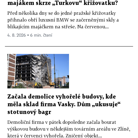
majákem skrze „Turkovu“ křižovatku?
Před několika dny se do jedné pražské křižovatky
přihnalo obří luxusní BMW se začerněnými skly a
blikajícím majáčkem na střeše. Na červenou...
4. 8. 2026 ▪ 6 min. čtení
Začala demolice vyhořelé budovy, kde
měla sklad firma Vasky. Dům „ukusuje“
stotunový bagr
Demoliční firma v pátek dopoledne začala bourat
výškovou budovu v někdejším továrním areálu ve Zlíně,
která v červenci vyhořela. Zničený objekt...