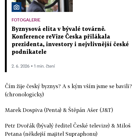
FOTOGALERIE
Byznysová elita v bývalé továrně.
Konference reVize Česka přilákala
prezidenta, investory i nejvlivnější české
podnikatele
2. 6. 2026 ▪ 1 min. čtení
Čím žije český byznys? A s kým vším jsme se bavili?
(chronologicky)
Marek Dospiva (Penta) & Štěpán Ašer (J&T)
Petr Dvořák (bývalý ředitel České televize) & Miloš
Petana (někdejší majitel Supraphonu)