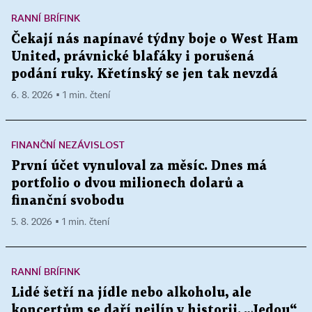
RANNÍ BRÍFINK
Čekají nás napínavé týdny boje o West Ham
United, právnické blafáky i porušená
podání ruky. Křetínský se jen tak nevzdá
6. 8. 2026 ▪ 1 min. čtení
FINANČNÍ NEZÁVISLOST
První účet vynuloval za měsíc. Dnes má
portfolio o dvou milionech dolarů a
finanční svobodu
5. 8. 2026 ▪ 1 min. čtení
RANNÍ BRÍFINK
Lidé šetří na jídle nebo alkoholu, ale
koncertům se daří nejlíp v historii. „Jedou“