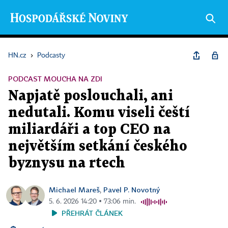
HN.cz
›
Podcasty
PODCAST MOUCHA NA ZDI
Napjatě poslouchali, ani
nedutali. Komu viseli čeští
miliardáři a top CEO na
největším setkání českého
byznysu na rtech
Michael Mareš
Pavel P. Novotný
,
5. 6. 2026 14:20 ▪ 73:06 min.
PŘEHRÁT ČLÁNEK