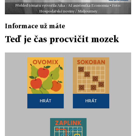
Přehled tématu vytvořila Aika - AI asistentka Economia • Foto:
Hospodářské noviny / Midjourney
Informace už máte
Teď je čas procvičit mozek
HRÁT
HRÁT