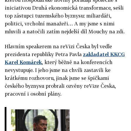
iniciativou Druhá ekonomická transformace, sešli
top zástupci tuzemského byznysu: miliardáři,
politici, vrcholní manažeři… A my jsme s nimi
mluvili a natočili zatím nejdelší díl Mouchy na zdi.
Hlavním speakerem na reVizi Česka byl vedle
prezidenta republiky Petra Pavla
zakladatel KKCG
Karel Komárek
, který běžně na konferencích
nevystupuje. I jeho jsme na chvíli zastavili ke
krátkému rozhovoru, jinak jsme se špičkami
českého byznysu probrali ozvěny reVize Česka,
pracovní i osobní plány.