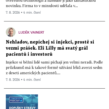
ověřenou technologii a nabídne ji jako fantastickou
novinku. Firma to v minulosti udělala v...
7. 8. 2026 ▪ 4 min. čtení
LUDĚK VAINERT
Nehladov, nepíchej si injekci, prostě si
vezmi prášek. Eli Lilly má svatý grál
pacientů i investorů
Injekce si běžní lidé sami píchají jen velmi neradi. Podle
průzkumů má k takové formě užívání léků averzi sedm
z deseti amerických pacientů....
7. 8. 2026 ▪ 4 min. čtení