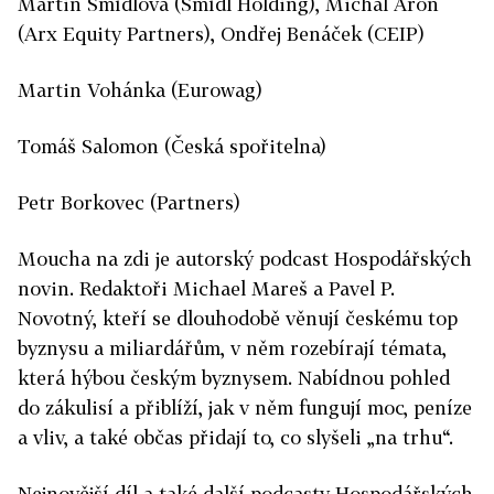
Martin Šmídlová (Šmídl Holding), Michal Aron
(Arx Equity Partners), Ondřej Benáček (CEIP)
Martin Vohánka (Eurowag)
Tomáš Salomon (Česká spořitelna)
Petr Borkovec (Partners)
Moucha na zdi je autorský podcast Hospodářských
novin. Redaktoři Michael Mareš a Pavel P.
Novotný, kteří se dlouhodobě věnují českému top
byznysu a miliardářům, v něm rozebírají témata,
která hýbou českým byznysem. Nabídnou pohled
do zákulisí a přiblíží, jak v něm fungují moc, peníze
a vliv, a také občas přidají to, co slyšeli „na trhu“.
Nejnovější díl a také další podcasty Hospodářských