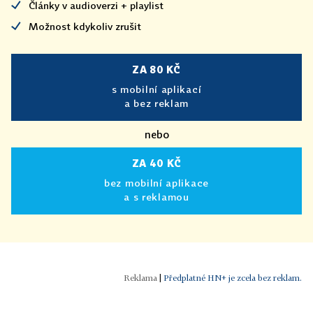
Články v audioverzi + playlist
Možnost kdykoliv zrušit
ZA 80 KČ
s mobilní aplikací
a bez reklam
nebo
ZA 40 KČ
bez mobilní aplikace
a s reklamou
|
Předplatné HN+ je zcela bez reklam.