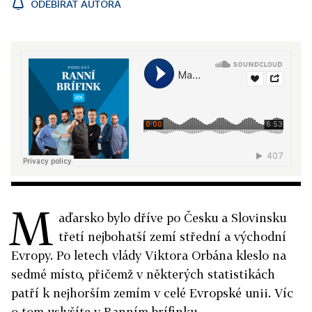
ODEBÍRAT AUTORA
M
aďarsko bylo dříve po Česku a Slovinsku
třetí nejbohatší zemí střední a východní
Evropy. Po letech vlády Viktora Orbána kleslo na
sedmé místo, přičemž v některých statistikách
patří k nejhorším zemím v celé Evropské unii. Víc
o tom uslyšíte v Ranním brífinku.