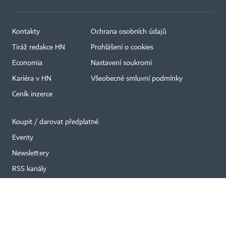
Kontakty
Ochrana osobních údajů
Tiráž redakce HN
Prohlášení o cookies
×
Economia
Nastavení soukromí
Kariéra v HN
Všeobecné smluvní podmínky
Ceník inzerce
Koupit / darovat předplatné
Eventy
Newslettery
RSS kanály
Autorská práva vykonává vydavatel. Bez písemného svolení vydavatele je
zakázáno jakékoli užití částí nebo celku díla, zejména rozmnožování a šíření
jakýmkoli způsobem, mechanickým nebo elektronickým, v českém nebo