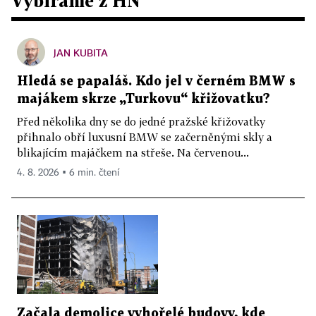
Vybíráme z HN
JAN KUBITA
Hledá se papaláš. Kdo jel v černém BMW s
majákem skrze „Turkovu“ křižovatku?
Před několika dny se do jedné pražské křižovatky
přihnalo obří luxusní BMW se začerněnými skly a
blikajícím majáčkem na střeše. Na červenou...
4. 8. 2026 ▪ 6 min. čtení
Začala demolice vyhořelé budovy, kde