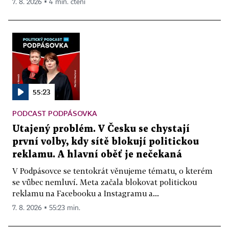
7. 8. 2026 ▪ 4 min. čtení
55:23
PODCAST PODPÁSOVKA
Utajený problém. V Česku se chystají
první volby, kdy sítě blokují politickou
reklamu. A hlavní oběť je nečekaná
V Podpásovce se tentokrát věnujeme tématu, o kterém
se vůbec nemluví. Meta začala blokovat politickou
reklamu na Facebooku a Instagramu a...
7. 8. 2026 ▪ 55:23 min.