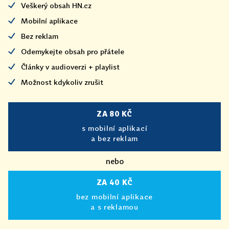
Veškerý obsah HN.cz
Mobilní aplikace
Bez reklam
Odemykejte obsah pro přátele
Články v audioverzi + playlist
Možnost kdykoliv zrušit
ZA 80 KČ
s mobilní aplikací
a bez reklam
nebo
ZA 40 KČ
bez mobilní aplikace
a s reklamou