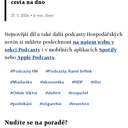
cesta na dno
27. 5. 2026 ▪ 6 min. čtení
Nejnovější díl a také další podcasty Hospodářských
novin si můžete poslechnout
na našem webu v
sekci Podcasty
i v mobilních aplikacích
Spotify
nebo
Apple Podcasts
.
#Podcasty HN
#Podcasty: Ranní brífink
#Maďarsko
#ekonomika
#HDP
#růst
#Orbán Viktor
#deficit
#rozpočet
#podnikání
#oligarchie
#investice
Nudíte se na poradě?