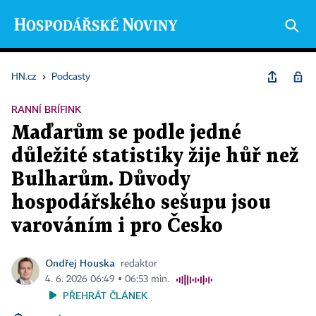
HN.cz
›
Podcasty
RANNÍ BRÍFINK
Maďarům se podle jedné
důležité statistiky žije hůř než
Bulharům. Důvody
hospodářského sešupu jsou
varováním i pro Česko
Ondřej Houska
redaktor
4. 6. 2026 06:49 ▪ 06:53 min.
PŘEHRÁT ČLÁNEK