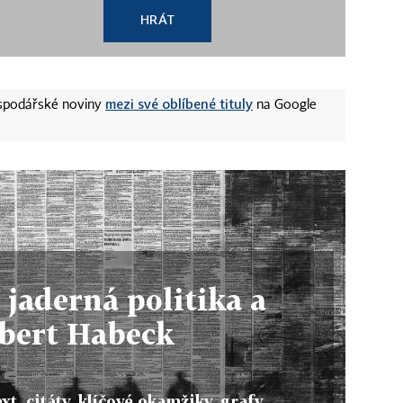
HRÁT
mezi své oblíbené tituly
ospodářské noviny
na Google
jaderná politika a
bert Habeck
xt, citáty, klíčové okamžiky, grafy,