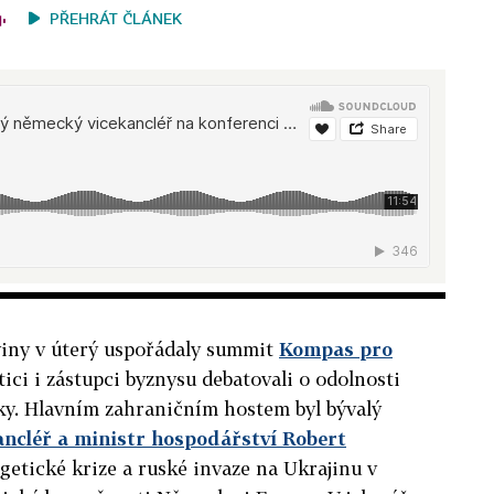
PŘEHRÁT ČLÁNEK
iny v úterý uspořádaly summit
Kompas pro
itici i zástupci byznysu debatovali o odolnosti
y. Hlavním zahraničním hostem byl bývalý
ancléř a ministr hospodářství Robert
etické krize a ruské invaze na Ukrajinu v