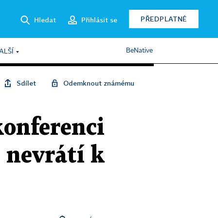
PŘEDPLATNÉ
Hledat
Přihlásit se
BeNative
ALŠÍ
Sdílet
Odemknout známému
konferenci
 nevrátí k