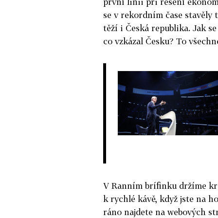
první linii při řešení ekono
se v rekordním čase stavěly 
těží i Česká republika. Jak 
co vzkázal Česku? To všechno
V Ranním brífinku držíme kr
k rychlé kávě, když jste na h
ráno najdete na webových st