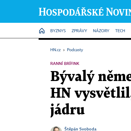
HOME
BYZNYS
ZPRÁVY
NÁZORY
TECH
HN.cz
›
Podcasty
RANNÍ BRÍFINK
Bývalý něme
HN vysvětlil
jádru
Štěpán Svoboda