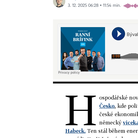
3. 12. 2025 06:28 ▪ 11:54 min.
H
ospodářské nov
Česko
, kde pol
české ekonomik
německý
vicek
Habeck.
Ten stál během energ