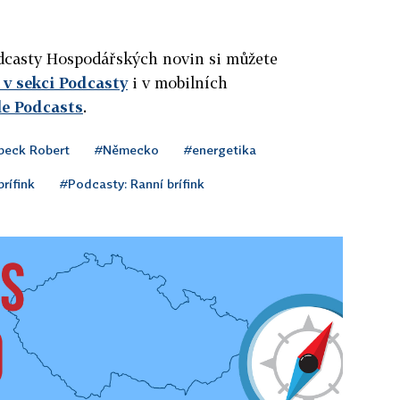
podcasty Hospodářských novin si můžete
v sekci Podcasty
i v mobilních
le Podcasts
.
beck Robert
#Německo
#energetika
rífink
#Podcasty: Ranní brífink