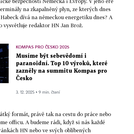
mické bezpečnosti Německa i Evropy. V jeho éře
terminály na zkapalněný plyn, ze kterých dnes
se Habeck dívá na německou energetiku dnes? A
 vysvětluje redaktor HN Jan Brož.
KOMPAS PRO ČESKO 2025
Musíme být sebevědomí i
paranoidní. Top 10 výroků, které
zazněly na summitu Kompas pro
Česko
3. 12. 2025 ▪ 9 min. čtení
átký formát, právě tak na cestu do práce nebo
ome officu. A budeme rádi, když si nás každé
ránkách HN nebo ve svých oblíbených