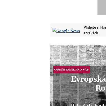
Přidejte si H
zprávách.
ODEMYKÁME PRO VÁS
Evropská 
Ro
Data, čísla, konte