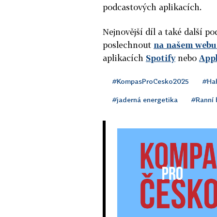
podcastových aplikacích.
Nejnovější díl a také další 
poslechnout
na našem webu 
aplikacích
Spotify
nebo
App
#KompasProCesko2025
#Ha
#jaderná energetika
#Ranní b