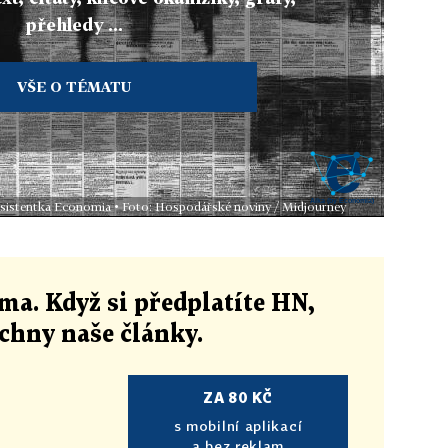
přehledy ...
VŠE O TÉMATU
 asistentka Economia • Foto: Hospodářské noviny / Midjourney
ma. Když si předplatíte HN,
echny naše články
.
ZA 80 KČ
s mobilní aplikací
a bez reklam