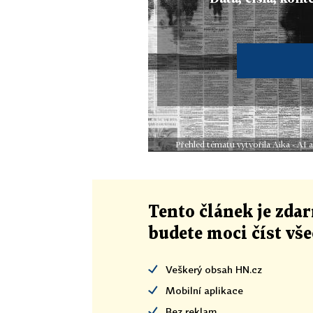
Přehled tématu vytvořila Aika - AI
Tento článek
je
zdar
budete moci číst vš
Veškerý obsah HN.cz
Mobilní aplikace
Bez reklam