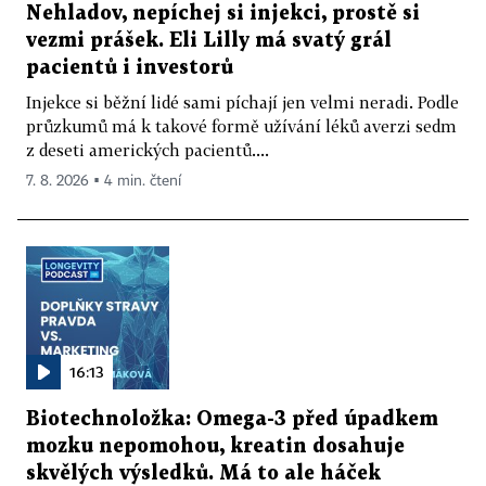
Nehladov, nepíchej si injekci, prostě si
vezmi prášek. Eli Lilly má svatý grál
pacientů i investorů
Injekce si běžní lidé sami píchají jen velmi neradi. Podle
průzkumů má k takové formě užívání léků averzi sedm
z deseti amerických pacientů....
7. 8. 2026 ▪ 4 min. čtení
16:13
Biotechnoložka: Omega-3 před úpadkem
mozku nepomohou, kreatin dosahuje
skvělých výsledků. Má to ale háček