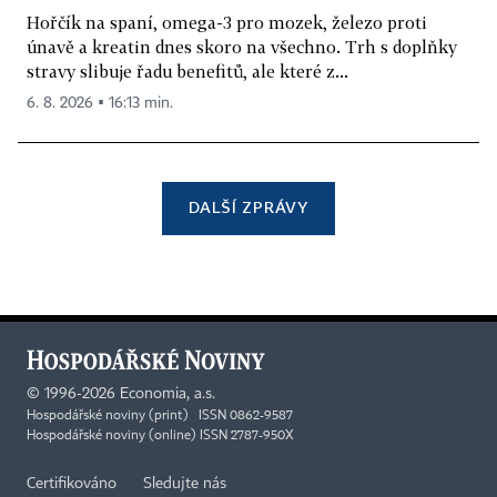
Hořčík na spaní, omega-3 pro mozek, železo proti
únavě a kreatin dnes skoro na všechno. Trh s doplňky
stravy slibuje řadu benefitů, ale které z...
6. 8. 2026 ▪ 16:13 min.
DALŠÍ ZPRÁVY
©
1996-2026
Economia, a.s.
Hospodářské noviny (print) ISSN 0862-9587
Hospodářské noviny (online) ISSN 2787-950X
Certifikováno
Sledujte nás