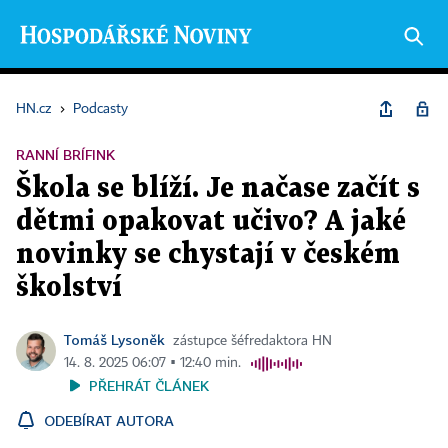
HN.cz
›
Podcasty
RANNÍ BRÍFINK
Škola se blíží. Je načase začít s
dětmi opakovat učivo? A jaké
novinky se chystají v českém
školství
Tomáš Lysoněk
zástupce šéfredaktora HN
14. 8. 2025 06:07 ▪ 12:40 min.
PŘEHRÁT ČLÁNEK
ODEBÍRAT AUTORA