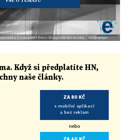
VŠE O TÉMATU
 asistentka Economia • Foto: Hospodářské noviny / Midjourney
ma. Když si předplatíte HN,
echny naše články
.
ZA 80 KČ
s mobilní aplikací
a bez reklam
nebo
ZA 40 KČ