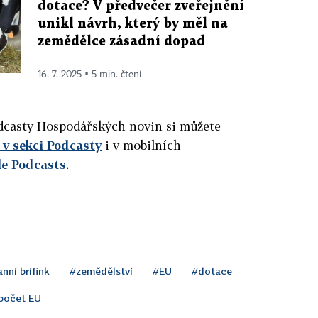
dotace? V předvečer zveřejnění
unikl návrh, který by měl na
zemědělce zásadní dopad
16. 7. 2025 ▪ 5 min. čtení
podcasty Hospodářských novin si můžete
v sekci Podcasty
i v mobilních
le Podcasts
.
nní brífink
#zemědělství
#EU
#dotace
počet EU