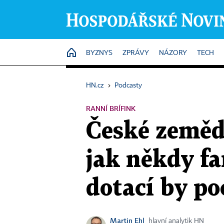
HOME
BYZNYS
ZPRÁVY
NÁZORY
TECH
HN.cz
›
Podcasty
RANNÍ BRÍFINK
České zemědě
jak někdy fa
dotací by po
Martin Ehl
hlavní analytik HN