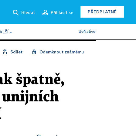
PŘEDPLATNÉ
Hledat
Přihlásit se
BeNative
ALŠÍ
Sdílet
Odemknout známému
ak špatně,
 unijních
í