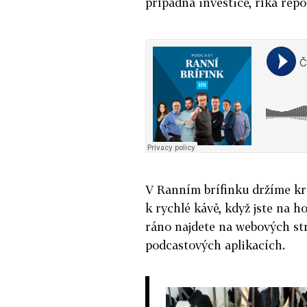
případná investice, říká rep
V Ranním brífinku držíme kr
k rychlé kávě, když jste na h
ráno najdete na webových st
podcastových aplikacích.