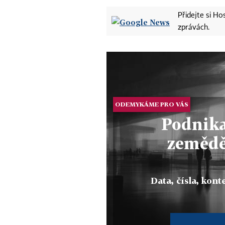
Přidejte si H
zprávách.
ODEMYKÁME PRO VÁS
Podnika
zemědě
Data, čísla, konte