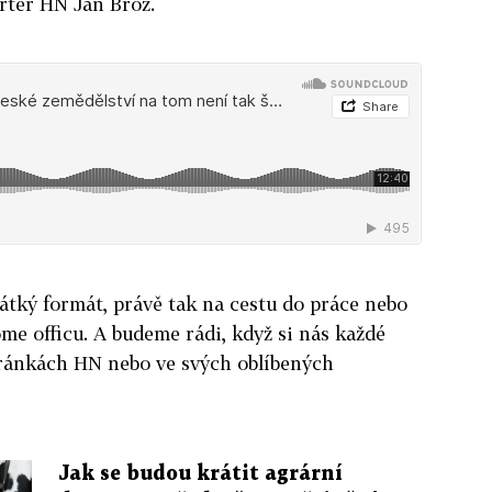
ortér HN Jan Brož.
átký formát, právě tak na cestu do práce nebo
ome officu. A budeme rádi, když si nás každé
ránkách HN nebo ve svých oblíbených
Jak se budou krátit agrární