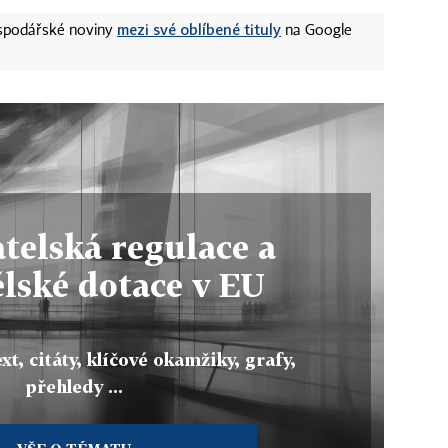
mezi své oblíbené tituly
ospodářské noviny
na Google
telská regulace a
lské dotace v EU
xt, citáty, klíčové okamžiky, grafy,
přehledy ...