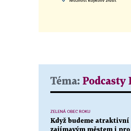
Možnost kdykoliv zrušit
Téma:
Podcasty
ZELENÁ OBEC ROKU
Když budeme atraktivní 
zajímavým městem i pro 