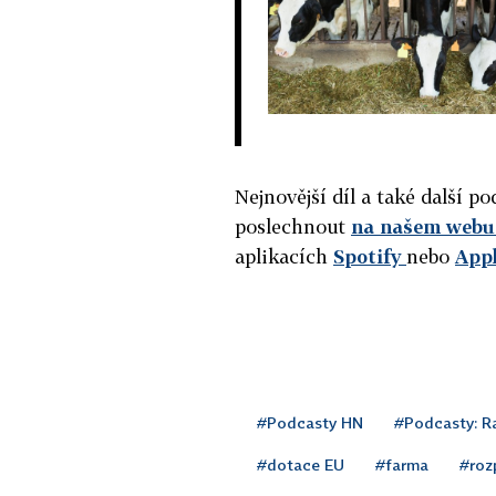
Nejnovější díl a také další 
poslechnout
na našem webu 
aplikacích
Spotify
nebo
App
#Podcasty HN
#Podcasty: Ra
#dotace EU
#farma
#roz