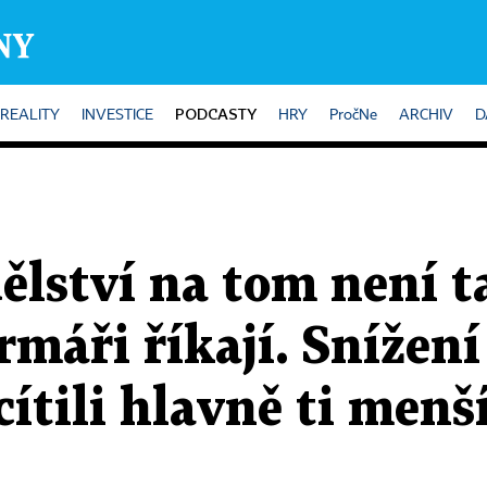
PODCASTY
REALITY
INVESTICE
HRY
PročNe
ARCHIV
D
lství na tom není t
rmáři říkají. Snížení
cítili hlavně ti menš